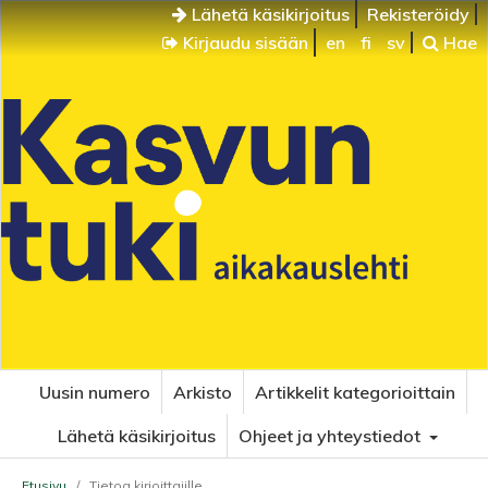
Lähetä käsikirjoitus
Rekisteröidy
Kirjaudu sisään
en
fi
sv
Hae
Uusin numero
Arkisto
Artikkelit kategorioittain
Lähetä käsikirjoitus
Ohjeet ja yhteystiedot
Etusivu
/
Tietoa kirjoittajille