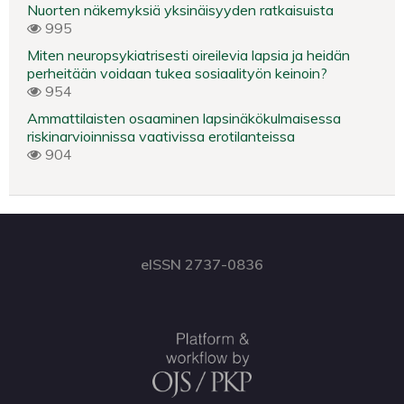
Nuorten näkemyksiä yksinäisyyden ratkaisuista
995
Miten neuropsykiatrisesti oireilevia lapsia ja heidän
perheitään voidaan tukea sosiaalityön keinoin?
954
Ammattilaisten osaaminen lapsinäkökulmaisessa
riskinarvioinnissa vaativissa erotilanteissa
904
eISSN 2737-0836