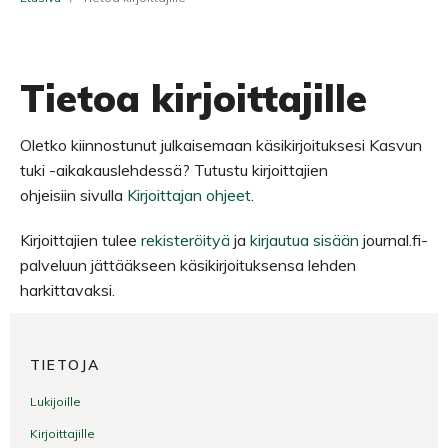
Tietoa kirjoittajille
Oletko kiinnostunut julkaisemaan käsikirjoituksesi Kasvun
tuki -aikakauslehdessä? Tutustu kirjoittajien
ohjeisiin sivulla
Kirjoittajan ohjeet
.
Kirjoittajien tulee
rekisteröityä
ja
kirjautua sisään
journal.fi-
palveluun jättääkseen käsikirjoituksensa lehden
harkittavaksi.
TIETOJA
Lukijoille
Kirjoittajille