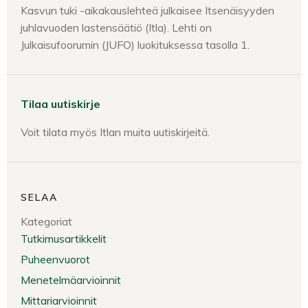
Kasvun tuki -aikakauslehteä julkaisee Itsenäisyyden
juhlavuoden lastensäätiö (Itla). Lehti on
Julkaisufoorumin (JUFO) luokituksessa tasolla 1.
Tilaa uutiskirje
Voit tilata myös Itlan muita uutiskirjeitä.
SELAA
Kategoriat
Tutkimusartikkelit
Puheenvuorot
Menetelmäarvioinnit
Mittariarvioinnit