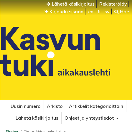
Lähetä käsikirjoitus
Rekisteröidy
Kirjaudu sisään
en
fi
sv
Hae
Uusin numero
Arkisto
Artikkelit kategorioittain
Lähetä käsikirjoitus
Ohjeet ja yhteystiedot
Etusivu
/
Tietoa kirjastonhoitajille