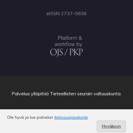
eISSN 2737-0836
Palvelua ylläpitää
Tieteellisten seurain valtuuskunta
.
Ole hyvä ja lue palvelun
tietosuojaseloste
Hyväksyn