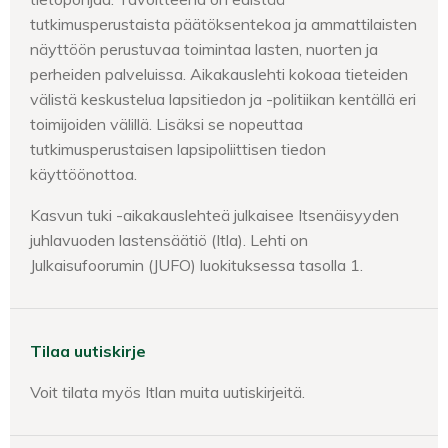
tutkimusperustaista päätöksentekoa ja ammattilaisten
näyttöön perustuvaa toimintaa lasten, nuorten ja
perheiden palveluissa. Aikakauslehti kokoaa tieteiden
välistä keskustelua lapsitiedon ja -politiikan kentällä eri
toimijoiden välillä. Lisäksi se nopeuttaa
tutkimusperustaisen lapsipoliittisen tiedon
käyttöönottoa.
Kasvun tuki -aikakauslehteä julkaisee Itsenäisyyden
juhlavuoden lastensäätiö (Itla). Lehti on
Julkaisufoorumin (JUFO) luokituksessa tasolla 1.
Tilaa uutiskirje
Voit tilata myös Itlan muita uutiskirjeitä.