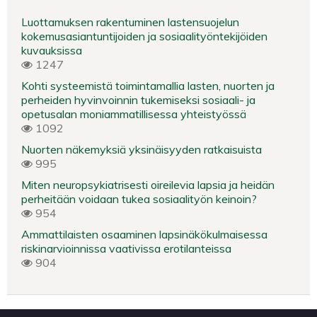
Luottamuksen rakentuminen lastensuojelun
kokemusasiantuntijoiden ja sosiaalityöntekijöiden
kuvauksissa
1247
Kohti systeemistä toimintamallia lasten, nuorten ja
perheiden hyvinvoinnin tukemiseksi sosiaali- ja
opetusalan moniammatillisessa yhteistyössä
1092
Nuorten näkemyksiä yksinäisyyden ratkaisuista
995
Miten neuropsykiatrisesti oireilevia lapsia ja heidän
perheitään voidaan tukea sosiaalityön keinoin?
954
Ammattilaisten osaaminen lapsinäkökulmaisessa
riskinarvioinnissa vaativissa erotilanteissa
904