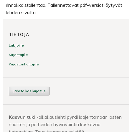
rinnakkaistallentaa. Tallennettavat pdf-versiot löytyvät
lehden sivuilta.
TIETOJA
Lukijoille
Kirjoittajille
Kirjastonhoitajille
Lähetä käsikirjoitus
Kasvun tuki
-aikakauslehti pyrkii laajentamaan lasten,
nuorten ja perheiden hyvinvointia koskevaa
tietopohjaa. Tavoitteena on edistää