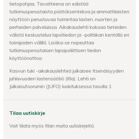
tietopohjaa. Tavoitteena on edistää
tutkimusperustaista päätöksentekoa ja ammattilaisten
näyttöön perustuvaa toimintaa lasten, nuorten ja
perheiden palveluissa. Aikakauslehti kokoaa tieteiden
välistä keskustelua lapsitiedon ja -politiikan kentällä eri
toimijoiden välillä. Lisäksi se nopeuttaa
tutkimusperustaisen lapsipoliittisen tiedon
käyttöönottoa.
Kasvun tuki -aikakauslehteä julkaisee Itsenäisyyden
juhlavuoden lastensäätiö (Itla). Lehti on
Julkaisufoorumin (JUFO) luokituksessa tasolla 1.
Tilaa uutiskirje
Voit tilata myös Itlan muita uutiskirjeitä.