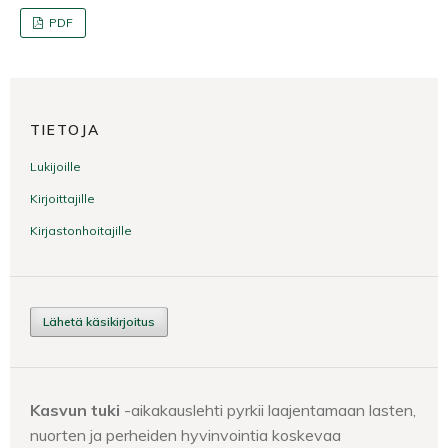
PDF
TIETOJA
Lukijoille
Kirjoittajille
Kirjastonhoitajille
Lähetä käsikirjoitus
Kasvun tuki
-aikakauslehti pyrkii laajentamaan lasten,
nuorten ja perheiden hyvinvointia koskevaa