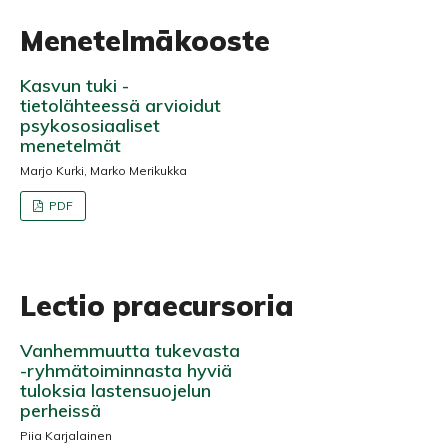
Menetelmäkooste
Kasvun tuki -
tietolähteessä arvioidut
psykososiaaliset
menetelmät
Marjo Kurki, Marko Merikukka
PDF
Lectio praecursoria
Vanhemmuutta tukevasta
-ryhmätoiminnasta hyviä
tuloksia lastensuojelun
perheissä
Piia Karjalainen