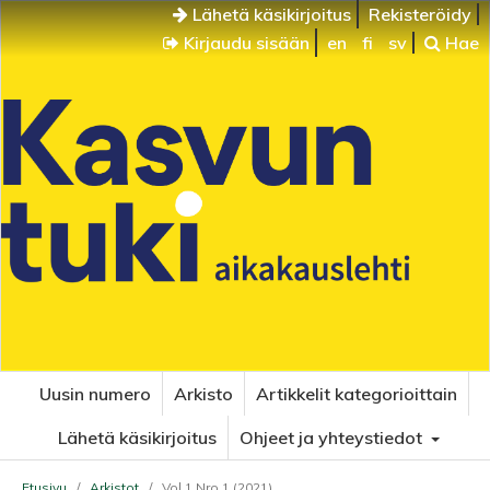
Lähetä käsikirjoitus
Rekisteröidy
Kirjaudu sisään
en
fi
sv
Hae
Uusin numero
Arkisto
Artikkelit kategorioittain
Lähetä käsikirjoitus
Ohjeet ja yhteystiedot
Etusivu
/
Arkistot
/
Vol 1 Nro 1 (2021)