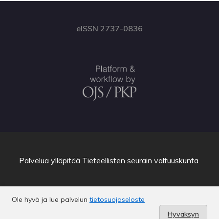
eISSN 2737-0836
Palvelua ylläpitää
Tieteellisten seurain valtuuskunta
.
Ole hyvä ja lue palvelun
tietosuojaseloste
Hyväksyn