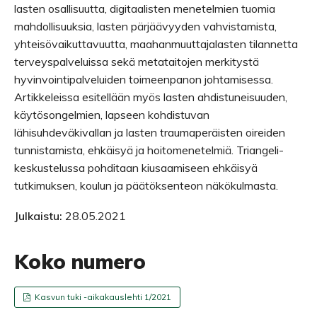
lasten osallisuutta, digitaalisten menetelmien tuomia
mahdollisuuksia, lasten pärjäävyyden vahvistamista,
yhteisövaikuttavuutta, maahanmuuttajalasten tilannetta
terveyspalveluissa sekä metataitojen merkitystä
hyvinvointipalveluiden toimeenpanon johtamisessa.
Artikkeleissa esitellään myös lasten ahdistuneisuuden,
käytösongelmien, lapseen kohdistuvan
lähisuhdeväkivallan ja lasten traumaperäisten oireiden
tunnistamista, ehkäisyä ja hoitomenetelmiä. Triangeli-
keskustelussa pohditaan kiusaamiseen ehkäisyä
tutkimuksen, koulun ja päätöksenteon näkökulmasta.
Julkaistu:
28.05.2021
Koko numero
Kasvun tuki -aikakauslehti 1/2021