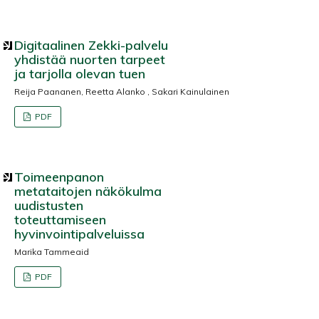
Digitaalinen Zekki-palvelu
yhdistää nuorten tarpeet
ja tarjolla olevan tuen
Reija Paananen, Reetta Alanko , Sakari Kainulainen
PDF
Toimeenpanon
metataitojen näkökulma
uudistusten
toteuttamiseen
hyvinvointipalveluissa
Marika Tammeaid
PDF