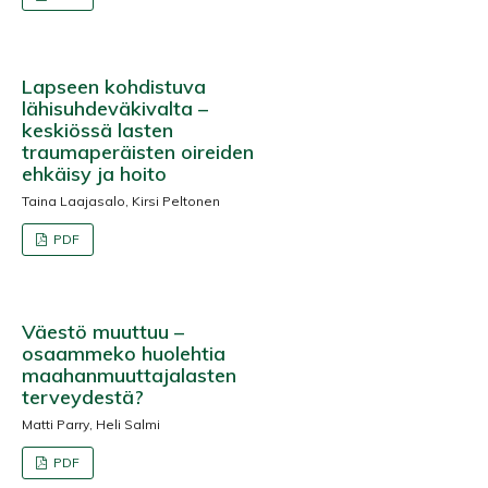
Lapseen kohdistuva
lähisuhdeväkivalta –
keskiössä lasten
traumaperäisten oireiden
ehkäisy ja hoito
Taina Laajasalo, Kirsi Peltonen
PDF
Väestö muuttuu –
osaammeko huolehtia
maahanmuuttajalasten
terveydestä?
Matti Parry, Heli Salmi
PDF