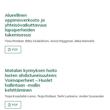
Alueellinen
oppimisverkosto ja
yhteisövaikuttavuus
lapsiperheiden
tukemisessa
Tiina Ristikari, Bitta Söderblom, Anna Häggman, Mika Niemelä
PDF
Matalan kynnyksen hoito
lasten ahdistuneisuuteen:
Voimaperheet – Huolet
hallintaan -mallin
kehittäminen
Tarja Korpilahti-Leino, Terja Ristkari, Terhi Luntamo, Andre Sourander
PDF