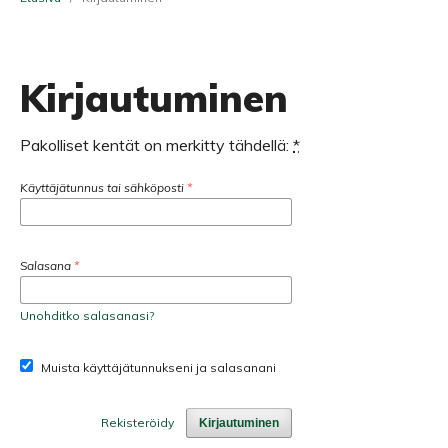
Kirjautuminen
Pakolliset kentät on merkitty tähdellä:
*
Käyttäjätunnus tai sähköposti
*
Salasana
*
Unohditko salasanasi?
Muista käyttäjätunnukseni ja salasanani
Rekisteröidy
Kirjautuminen