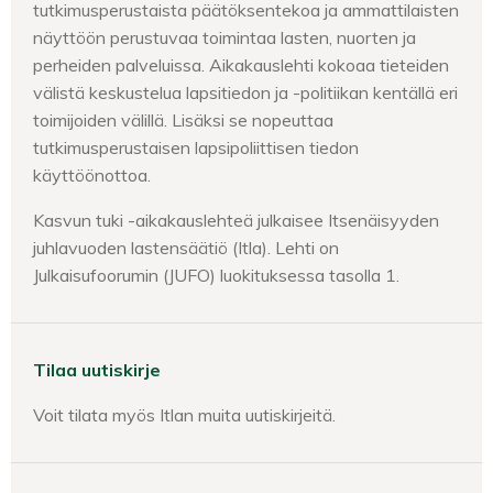
tutkimusperustaista päätöksentekoa ja ammattilaisten
näyttöön perustuvaa toimintaa lasten, nuorten ja
perheiden palveluissa. Aikakauslehti kokoaa tieteiden
välistä keskustelua lapsitiedon ja -politiikan kentällä eri
toimijoiden välillä. Lisäksi se nopeuttaa
tutkimusperustaisen lapsipoliittisen tiedon
käyttöönottoa.
Kasvun tuki -aikakauslehteä julkaisee Itsenäisyyden
juhlavuoden lastensäätiö (Itla). Lehti on
Julkaisufoorumin (JUFO) luokituksessa tasolla 1.
Tilaa uutiskirje
Voit tilata myös Itlan muita uutiskirjeitä.