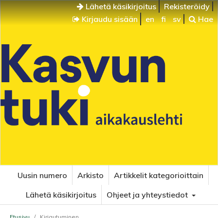
Lähetä käsikirjoitus
Rekisteröidy
Kirjaudu sisään
en
fi
sv
Hae
Uusin numero
Arkisto
Artikkelit kategorioittain
Lähetä käsikirjoitus
Ohjeet ja yhteystiedot
Etusivu
/
Kirjautuminen