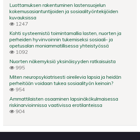
Luottamuksen rakentuminen lastensuojelun
kokemusasiantuntijoiden ja sosiaalityöntekijöiden
kuvauksissa
1247
Kohti systeemistä toimintamallia lasten, nuorten ja
perheiden hyvinvoinnin tukemiseksi sosiaali- ja
opetusalan moniammatillisessa yhteistyössä
1092
Nuorten näkemyksiä yksinäisyyden ratkaisuista
995
Miten neuropsykiatrisesti oireilevia lapsia ja heidän
perheitään voidaan tukea sosiaalityön keinoin?
954
Ammattilaisten osaaminen lapsinäkökulmaisessa
riskinarvioinnissa vaativissa erotilanteissa
904