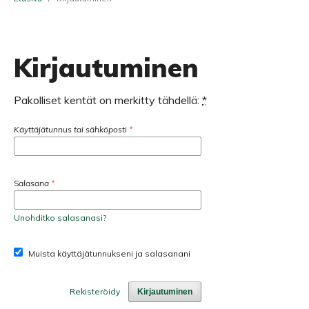
Kirjautuminen
Pakolliset kentät on merkitty tähdellä:
*
Käyttäjätunnus tai sähköposti
*
Salasana
*
Unohditko salasanasi?
Muista käyttäjätunnukseni ja salasanani
Rekisteröidy
Kirjautuminen