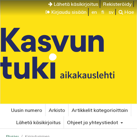
Lähetä käsikirjoitus
Rekisteröidy
Kirjaudu sisään
en
fi
sv
Hae
Uusin numero
Arkisto
Artikkelit kategorioittain
Lähetä käsikirjoitus
Ohjeet ja yhteystiedot
Etusivu
/
Kirjautuminen