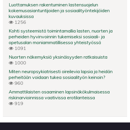
Luottamuksen rakentuminen lastensuojelun
kokemusasiantuntijoiden ja sosiaalityöntekijöiden
kuvauksissa
1256
Kohti systeemistä toimintamallia lasten, nuorten ja
perheiden hyvinvoinnin tukemiseksi sosiaali- ja
opetusalan moniammatillisessa yhteistyössä
1091
Nuorten näkemyksiä yksinäisyyden ratkaisuista
1000
Miten neuropsykiatrisesti oireilevia lapsia ja heidän
perheitään voidaan tukea sosiaalityön keinoin?
960
Ammattilaisten osaaminen lapsinäkökulmaisessa
riskinarvioinnissa vaativissa erotilanteissa
919