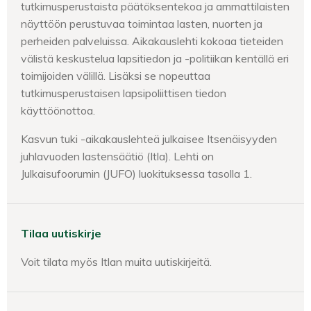
tutkimusperustaista päätöksentekoa ja ammattilaisten
näyttöön perustuvaa toimintaa lasten, nuorten ja
perheiden palveluissa. Aikakauslehti kokoaa tieteiden
välistä keskustelua lapsitiedon ja -politiikan kentällä eri
toimijoiden välillä. Lisäksi se nopeuttaa
tutkimusperustaisen lapsipoliittisen tiedon
käyttöönottoa.
Kasvun tuki -aikakauslehteä julkaisee Itsenäisyyden
juhlavuoden lastensäätiö (Itla). Lehti on
Julkaisufoorumin (JUFO) luokituksessa tasolla 1.
Tilaa uutiskirje
Voit tilata myös Itlan muita uutiskirjeitä.