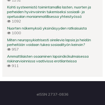
1252
Kohti systeemistä toimintamallia lasten, nuorten ja
perheiden hyvinvoinnin tukemiseksi sosiaali- ja
opetusalan moniammatillisessa yhteistyössä
1092
Nuorten näkemyksiä yksinäisyyden ratkaisuista
1000
Miten neuropsykiatrisesti oireilevia lapsia ja heidän
perheitään voidaan tukea sosiaalityön keinoin?
957
Ammattilaisten osaaminen lapsinäkökulmaisessa
riskinarvioinnissa vaativissa erotilanteissa
911
eISSN 2737-0836