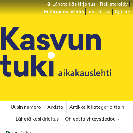
Lähetä käsikirjoitus
Rekisteröidy
Kirjaudu sisään
en
fi
sv
Hae
Uusin numero
Arkisto
Artikkelit kategorioittain
Lähetä käsikirjoitus
Ohjeet ja yhteystiedot
Etusivu
/
Hae