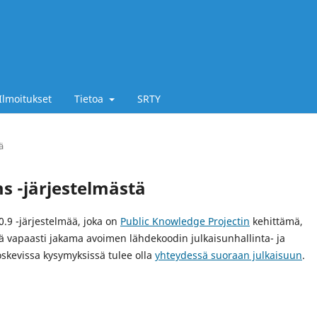
Ilmoitukset
Tietoa
SRTY
ä
s -järjestelmästä
0.9 -järjestelmää, joka on
Public Knowledge Projectin
kehittämä,
lä vapaasti jakama avoimen lähdekoodin julkaisunhallinta- ja
koskevissa kysymyksissä tulee olla
yhteydessä suoraan julkaisuun
.