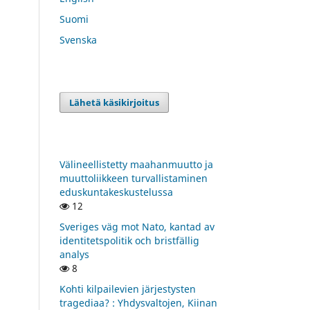
Suomi
Svenska
Lähetä käsikirjoitus
Välineellistetty maahanmuutto ja
muuttoliikkeen turvallistaminen
eduskuntakeskustelussa
12
Sveriges väg mot Nato, kantad av
identitetspolitik och bristfällig
analys
8
Kohti kilpailevien järjestysten
tragediaa? : Yhdysvaltojen, Kiinan