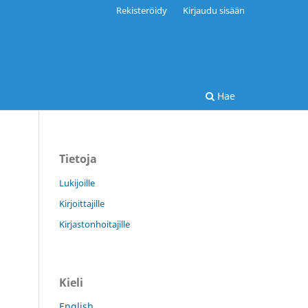
Rekisteröidy
Kirjaudu sisään
Hae
Tietoja
Lukijoille
Kirjoittajille
Kirjastonhoitajille
Kieli
English