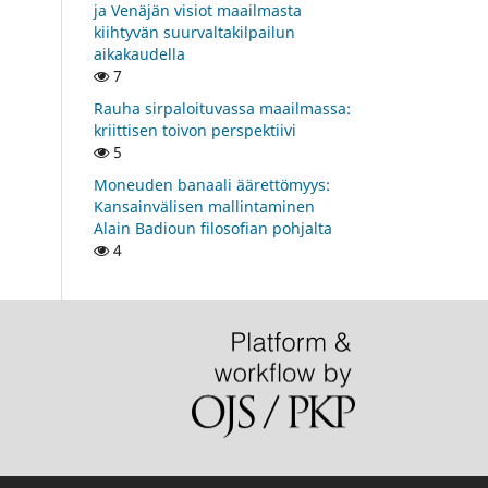
ja Venäjän visiot maailmasta
kiihtyvän suurvaltakilpailun
aikakaudella
7
Rauha sirpaloituvassa maailmassa:
kriittisen toivon perspektiivi
5
Moneuden banaali äärettömyys:
Kansainvälisen mallintaminen
Alain Badioun filosofian pohjalta
4