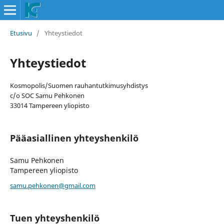
Etusivu
/
Yhteystiedot
Yhteystiedot
Kosmopolis/Suomen rauhantutkimusyhdistys
c/o SOC Samu Pehkonen
33014 Tampereen yliopisto
Pääasiallinen yhteyshenkilö
Samu Pehkonen
Tampereen yliopisto
samu.pehkonen@gmail.com
Tuen yhteyshenkilö