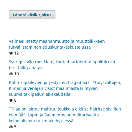
Lähetä käsikirjoitus
Välineellistetty maahanmuutto ja muuttoliikkeen
turvallistaminen eduskuntakeskustelussa
12
Sveriges väg mot Nato, kantad av identitetspolitik och
bristfällig analys
10
Kohti kilpailevien järjestysten tragediaa? : Yhdysvaltojen,
Kiinan ja Venäjän visiot maailmasta kiihtyvän
suurvaltakilpailun aikakaudella
8
”Tilaa on, sinne mahtuu joukkoja eikä se häiritse siviilien
elämää”: Lapin ja Saamenmaan militarisaatio
kolonialismin tulkintakehyksessä
5