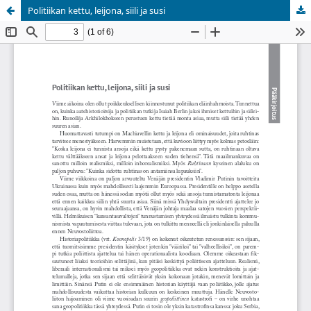
Politiikan kettu, leijona, siili ja susi
Palvelua ylläpitää
Tieteellisten seurain valtuuskunta
.