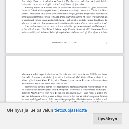
Ole hyvä ja lue palvelun
tietosuojaseloste
Hyväksyn