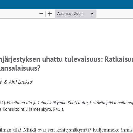
Palvelua ylläpitää
Tieteellisten seurain valtuuskunta
.