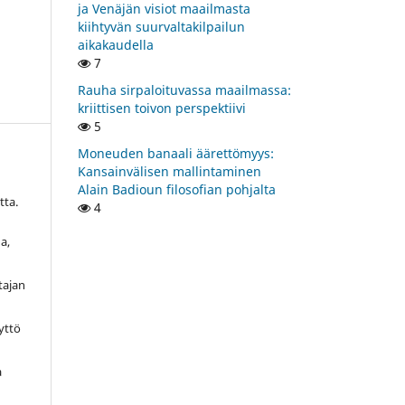
ja Venäjän visiot maailmasta
kiihtyvän suurvaltakilpailun
aikakaudella
7
Rauha sirpaloituvassa maailmassa:
kriittisen toivon perspektiivi
5
Moneuden banaali äärettömyys:
Kansainvälisen mallintaminen
i
Alain Badioun filosofian pohjalta
tta.
4
a,
tajan
yttö
a