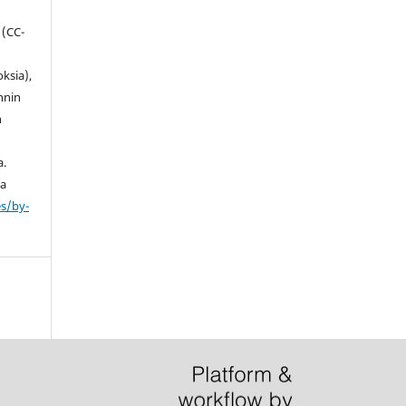
 (
CC-
ksia),
innin
n
a.
ta
es/by-