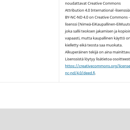
noudattavat Creative Commons
Attribution 4.0 International -lisenssiä
BY-NC-ND 4.0 on
Creative Commons -
lisenssi
(Nimeä-EiKaupallinen-EiMuuto
joka sallii teoksen jakamisen ja kopio
vapaasti, mutta kaupallinen käyttö o
kielletty eikä teosta saa muokata.
Alkuperäinen tekijä on aina mainittav
Lisenssistä löytyy lisätietoa osoittees
https://creativecommons.org/licens
nc-nd/4.0/deed.fi
.