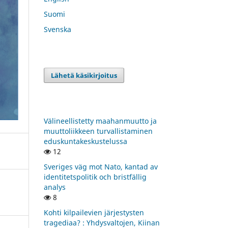
Suomi
Svenska
Lähetä käsikirjoitus
Välineellistetty maahanmuutto ja
muuttoliikkeen turvallistaminen
eduskuntakeskustelussa
12
Sveriges väg mot Nato, kantad av
identitetspolitik och bristfällig
analys
8
Kohti kilpailevien järjestysten
tragediaa? : Yhdysvaltojen, Kiinan