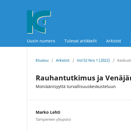
Uusin numero
Tulevat artikkelit
Arkistot
Etusivu
/
Arkistot
/
Vol 52 Nro 1 (2022)
/
Keskust
Rauhantutkimus ja Venäjä
Moniäänisyyttä turvallisuuskeskusteluun
Marko Lehti
Tampereen yliopisto