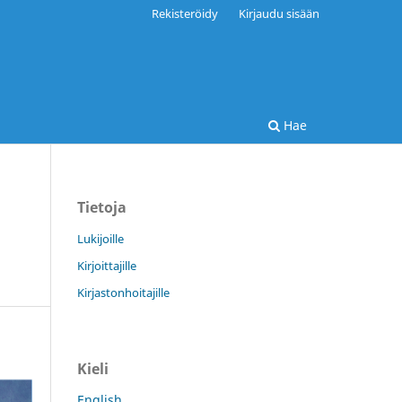
Rekisteröidy
Kirjaudu sisään
Hae
Tietoja
Lukijoille
Kirjoittajille
Kirjastonhoitajille
Kieli
English