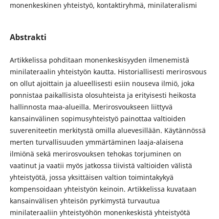
monenkeskinen yhteistyö, kontaktiryhmä, minilateralismi
Abstrakti
Artikkelissa pohditaan monenkeskisyyden ilmenemistä
minilateraalin yhteistyön kautta. Historiallisesti merirosvous
on ollut ajoittain ja alueellisesti esiin nouseva ilmiö, joka
ponnistaa paikallisista olosuhteista ja erityisesti heikosta
hallinnosta maa-alueilla. Merirosvoukseen liittyvä
kansainvälinen sopimusyhteistyö painottaa valtioiden
suvereniteetin merkitystä omilla aluevesillään. Käytännössä
merten turvallisuuden ymmärtäminen laaja-alaisena
ilmiönä sekä merirosvouksen tehokas torjuminen on
vaatinut ja vaatii myös jatkossa tiivistä valtioiden välistä
yhteistyötä, jossa yksittäisen valtion toimintakykyä
kompensoidaan yhteistyön keinoin. Artikkelissa kuvataan
kansainvälisen yhteisön pyrkimystä turvautua
minilateraaliin yhteistyöhön monenkeskistä yhteistyötä