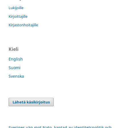
Lukijoille
Kirjoittajille
Kirjastonhoitajille
Kieli
English
Suomi
Svenska
Lähetä käsikirjoitus
Sveriges väg mot Nato, kantad av identitetspolitik och