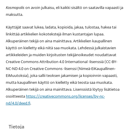
Kosmopolis
on avoin julkaisu, eli kaikki sisältö on saatavilla vapaasti ja
maksutta.
Käyttäjät saavat lukea, ladata, kopioida, jakaa, tulostaa, hakea tai
linkittää artikkelien kokotekstejä ilman kustantajan lupaa.
Alkuperäinen tekijä on aina mainittava. Artikkelien kaupallinen
käyttö on kielletty eikä niitä saa muokata. Lehdessä julkaistavien
artikkeleiden ja muiden kirjoitusten tekijänoikeudet noudattavat
Creative Commons Attribution 4.0 International -lisenssiä (
CC-BY-
NC-ND 4.0 on
Creative Commons -lisenssi
(Nimeä-EiKaupallinen-
EiMuutoksia), joka sallii teoksen jakamisen ja kopioinnin vapaasti,
mutta kaupallinen käyttö on kielletty eikä teosta saa muokata.
Alkuperäinen tekijä on aina mainittava. Lisenssistä löytyy lisätietoa
osoitteesta
https://creativecommons.org/licenses/by-nc-
nd/4.0/deed.fi
.
Tietoja