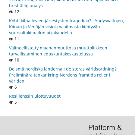
bristfällig analys
12
Kohti kilpailevien järjestysten tragediaa? : Yhdysvaltojen,
Kiinan ja Venäjän visiot maailmasta kiihtyvän
suurvaltakilpailun aikakaudella
11
Välineellistetty maahanmuutto ja muuttoliikkeen
turvallistaminen eduskuntakeskustelussa
10
De små nordiska länderna i de storas världsordning?
Preliminära tankar kring Nordens framtida roller i
världen
6
Resilienssin ulottuvuudet
5