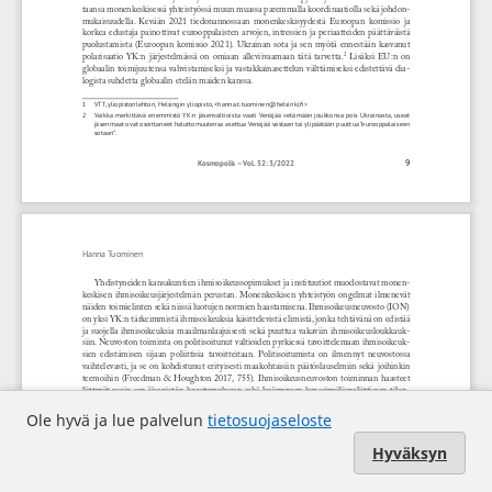
Ole hyvä ja lue palvelun
tietosuojaseloste
Hyväksyn