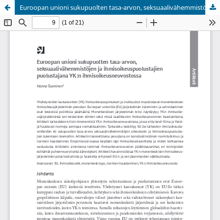
Euroopan unioni sukupuolten tasa-arvon, seksuaalivähemmistöjen ja ihmisoikeuspuolustajien puolustajana YK:n ihmisoikeusneuvostossa
Palvelua ylläpitää
Tieteellisten seurain valtuuskunta
.