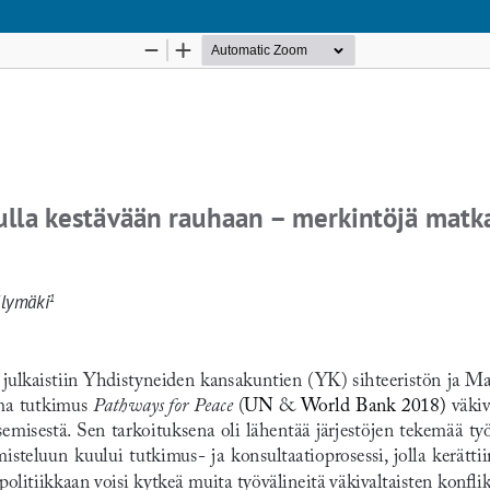
Palvelua ylläpitää
Tieteellisten seurain valtuuskunta
.