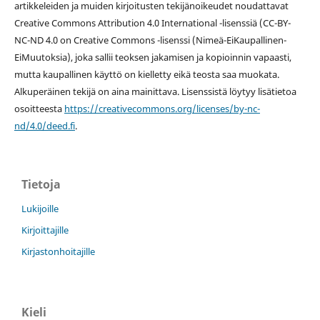
artikkeleiden ja muiden kirjoitusten tekijänoikeudet noudattavat
Creative Commons Attribution 4.0 International -lisenssiä (
CC-BY-
NC-ND 4.0 on
Creative Commons -lisenssi
(Nimeä-EiKaupallinen-
EiMuutoksia), joka sallii teoksen jakamisen ja kopioinnin vapaasti,
mutta kaupallinen käyttö on kielletty eikä teosta saa muokata.
Alkuperäinen tekijä on aina mainittava. Lisenssistä löytyy lisätietoa
osoitteesta
https://creativecommons.org/licenses/by-nc-
nd/4.0/deed.fi
.
Tietoja
Lukijoille
Kirjoittajille
Kirjastonhoitajille
Kieli