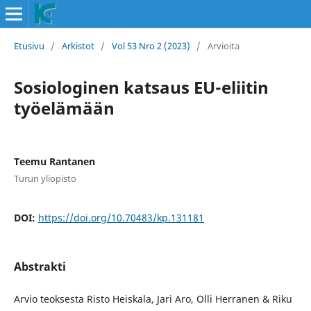
Etusivu
/
Arkistot
/
Vol 53 Nro 2 (2023)
/
Arvioita
Sosiologinen katsaus EU-eliitin
työelämään
Teemu Rantanen
Turun yliopisto
DOI:
https://doi.org/10.70483/kp.131181
Abstrakti
Arvio teoksesta Risto Heiskala, Jari Aro, Olli Herranen & Riku