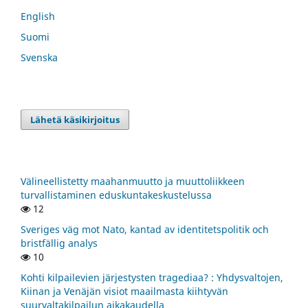
English
Suomi
Svenska
Lähetä käsikirjoitus
Välineellistetty maahanmuutto ja muuttoliikkeen
turvallistaminen eduskuntakeskustelussa
12
Sveriges väg mot Nato, kantad av identitetspolitik och
bristfällig analys
10
Kohti kilpailevien järjestysten tragediaa? : Yhdysvaltojen,
Kiinan ja Venäjän visiot maailmasta kiihtyvän
suurvaltakilpailun aikakaudella