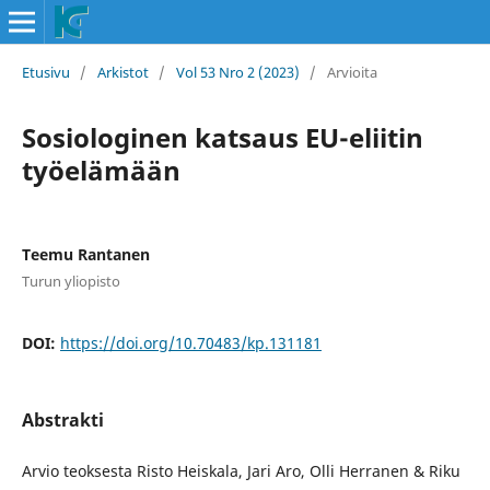
Etusivu
/
Arkistot
/
Vol 53 Nro 2 (2023)
/
Arvioita
Sosiologinen katsaus EU-eliitin
työelämään
Teemu Rantanen
Turun yliopisto
DOI:
https://doi.org/10.70483/kp.131181
Abstrakti
Arvio teoksesta Risto Heiskala, Jari Aro, Olli Herranen & Riku