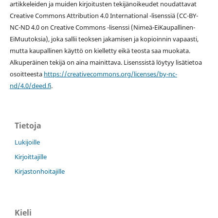
artikkeleiden ja muiden kirjoitusten tekijänoikeudet noudattavat
Creative Commons Attribution 4.0 International -lisenssiä (
CC-BY-
NC-ND 4.0 on
Creative Commons -lisenssi
(Nimeä-EiKaupallinen-
EiMuutoksia), joka sallii teoksen jakamisen ja kopioinnin vapaasti,
mutta kaupallinen käyttö on kielletty eikä teosta saa muokata.
Alkuperäinen tekijä on aina mainittava. Lisenssistä löytyy lisätietoa
osoitteesta
https://creativecommons.org/licenses/by-nc-
nd/4.0/deed.fi
.
Tietoja
Lukijoille
Kirjoittajille
Kirjastonhoitajille
Kieli