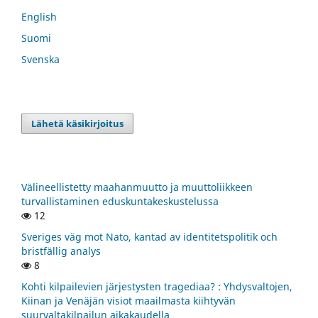
English
Suomi
Svenska
Lähetä käsikirjoitus
Välineellistetty maahanmuutto ja muuttoliikkeen
turvallistaminen eduskuntakeskustelussa
12
Sveriges väg mot Nato, kantad av identitetspolitik och
bristfällig analys
8
Kohti kilpailevien järjestysten tragediaa? : Yhdysvaltojen,
Kiinan ja Venäjän visiot maailmasta kiihtyvän
suurvaltakilpailun aikakaudella