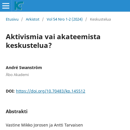
Etusivu
/
Arkistot
/
Vol 54 Nro 1-2 (2024)
/
Keskustelua
Aktivismia vai akateemista
keskustelua?
André Swanström
Åbo Akademi
DOI:
https://doi.org/10.70483/kp.145512
Abstrakti
Vastine Mikko Jorosen ja Antti Tarvaisen