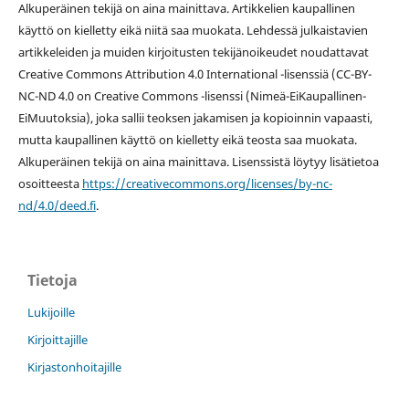
Alkuperäinen tekijä on aina mainittava. Artikkelien kaupallinen
käyttö on kielletty eikä niitä saa muokata. Lehdessä julkaistavien
artikkeleiden ja muiden kirjoitusten tekijänoikeudet noudattavat
Creative Commons Attribution 4.0 International -lisenssiä (
CC-BY-
NC-ND 4.0 on
Creative Commons -lisenssi
(Nimeä-EiKaupallinen-
EiMuutoksia), joka sallii teoksen jakamisen ja kopioinnin vapaasti,
mutta kaupallinen käyttö on kielletty eikä teosta saa muokata.
Alkuperäinen tekijä on aina mainittava. Lisenssistä löytyy lisätietoa
osoitteesta
https://creativecommons.org/licenses/by-nc-
nd/4.0/deed.fi
.
Tietoja
Lukijoille
Kirjoittajille
Kirjastonhoitajille