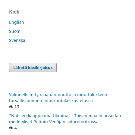
Kieli
English
Suomi
Svenska
Lähetä käsikirjoitus
Välineellistetty maahanmuutto ja muuttoliikkeen
turvallistaminen eduskuntakeskustelussa
13
”Natsien kaappaama Ukraina” : Toisen maailmansodan
merkitykset Putinin Venäjän sotaretoriikassa
4