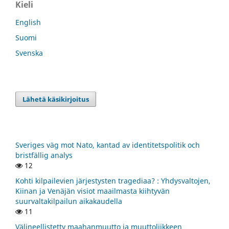
Kieli
English
Suomi
Svenska
Lähetä käsikirjoitus
Sveriges väg mot Nato, kantad av identitetspolitik och
bristfällig analys
12
Kohti kilpailevien järjestysten tragediaa? : Yhdysvaltojen,
Kiinan ja Venäjän visiot maailmasta kiihtyvän
suurvaltakilpailun aikakaudella
11
Välineellistetty maahanmuutto ja muuttoliikkeen