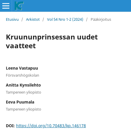
Etusivu
/
Arkistot
/
Vol 54 Nro 1-2 (2024)
/
Pääkirjoitus
Kruununprinsessan uudet
vaatteet
Leena Vastapuu
Försvarshögskolan
Anitta Kynsilehto
Tampereen yliopisto
Eeva Puumala
Tampereen yliopisto
DOI:
https://doi.org/10.70483/kp.146178