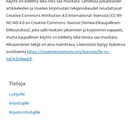
käyttö on kielletty eikä niitä saa muokata. Lehdessä julkaistavien
artikkeleiden ja muiden kirjoitusten tekijänoikeudet noudattavat
Creative Commons Attribution 4.0 International -lisenssiä (
CC-BY-
NC-ND 4.0 on
Creative Commons -lisenssi
(Nimeä-EiKaupallinen-
EiMuutoksia), joka sallii teoksen jakamisen ja kopioinnin vapaasti,
mutta kaupallinen käyttö on kielletty eikä teosta saa muokata.
Alkuperäinen tekijä on aina mainittava. Lisenssistä löytyy lisätietoa
osoitteesta
https://creativecommons.org/licenses/by-nc-
nd/4.0/deed.fi
.
Tietoja
Lukijoille
Kirjoittajille
Kirjastonhoitajille