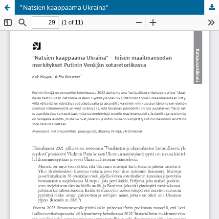
”Natsien kaappaama Ukraina”
Palvelua ylläpitää
Tieteellisten seurain valtuuskunta
.