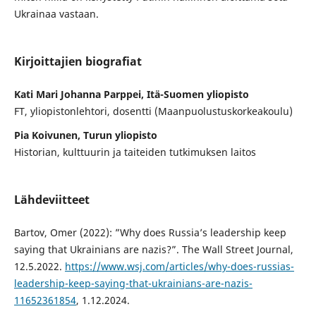
Ukrainaa vastaan.
Kirjoittajien biografiat
Kati Mari Johanna Parppei, Itä-Suomen yliopisto
FT, yliopistonlehtori, dosentti (Maanpuolustuskorkeakoulu)
Pia Koivunen, Turun yliopisto
Historian, kulttuurin ja taiteiden tutkimuksen laitos
Lähdeviitteet
Bartov, Omer (2022): ”Why does Russia’s leadership keep
saying that Ukrainians are nazis?”. The Wall Street Journal,
12.5.2022.
https://www.wsj.com/articles/why-does-russias-
leadership-keep-saying-that-ukrainians-are-nazis-
11652361854
, 1.12.2024.