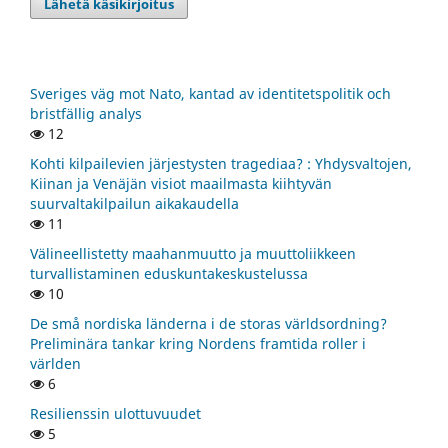
Lähetä käsikirjoitus
Sveriges väg mot Nato, kantad av identitetspolitik och
bristfällig analys
12
Kohti kilpailevien järjestysten tragediaa? : Yhdysvaltojen,
Kiinan ja Venäjän visiot maailmasta kiihtyvän
suurvaltakilpailun aikakaudella
11
Välineellistetty maahanmuutto ja muuttoliikkeen
turvallistaminen eduskuntakeskustelussa
10
De små nordiska länderna i de storas världsordning?
Preliminära tankar kring Nordens framtida roller i
världen
6
Resilienssin ulottuvuudet
5