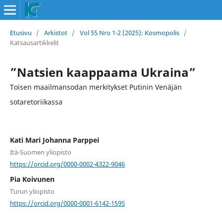
Etusivu
/
Arkistot
/
Vol 55 Nro 1-2 (2025): Kosmopolis
/
Katsausartikkelit
”Natsien kaappaama Ukraina”
Toisen maailmansodan merkitykset Putinin Venäjän
sotaretoriikassa
Kati Mari Johanna Parppei
Itä-Suomen yliopisto
https://orcid.org/0000-0002-4322-9046
Pia Koivunen
Turun yliopisto
https://orcid.org/0000-0001-6142-1595