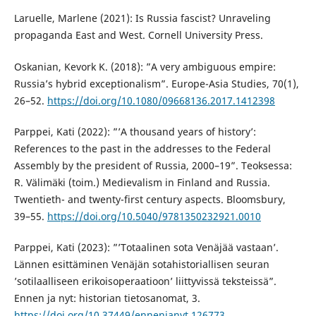
Laruelle, Marlene (2021): Is Russia fascist? Unraveling
propaganda East and West. Cornell University Press.
Oskanian, Kevork K. (2018): ”A very ambiguous empire:
Russia’s hybrid exceptionalism”. Europe-Asia Studies, 70(1),
26–52.
https://doi.org/10.1080/09668136.2017.1412398
Parppei, Kati (2022): ”’A thousand years of history’:
References to the past in the addresses to the Federal
Assembly by the president of Russia, 2000–19”. Teoksessa:
R. Välimäki (toim.) Medievalism in Finland and Russia.
Twentieth- and twenty-first century aspects. Bloomsbury,
39–55.
https://doi.org/10.5040/9781350232921.0010
Parppei, Kati (2023): ”’Totaalinen sota Venäjää vastaan’.
Lännen esittäminen Venäjän sotahistoriallisen seuran
’sotilaalliseen erikoisoperaatioon’ liittyvissä teksteissä”.
Ennen ja nyt: historian tietosanomat, 3.
https://doi.org/10.37449/ennenjanyt.126773