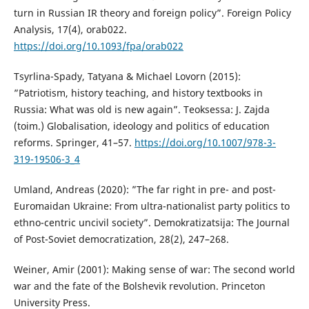
turn in Russian IR theory and foreign policy”. Foreign Policy
Analysis, 17(4), orab022.
https://doi.org/10.1093/fpa/orab022
Tsyrlina-Spady, Tatyana & Michael Lovorn (2015):
”Patriotism, history teaching, and history textbooks in
Russia: What was old is new again”. Teoksessa: J. Zajda
(toim.) Globalisation, ideology and politics of education
reforms. Springer, 41–57.
https://doi.org/10.1007/978-3-
319-19506-3_4
Umland, Andreas (2020): ”The far right in pre- and post-
Euromaidan Ukraine: From ultra-nationalist party politics to
ethno-centric uncivil society”. Demokratizatsija: The Journal
of Post-Soviet democratization, 28(2), 247–268.
Weiner, Amir (2001): Making sense of war: The second world
war and the fate of the Bolshevik revolution. Princeton
University Press.