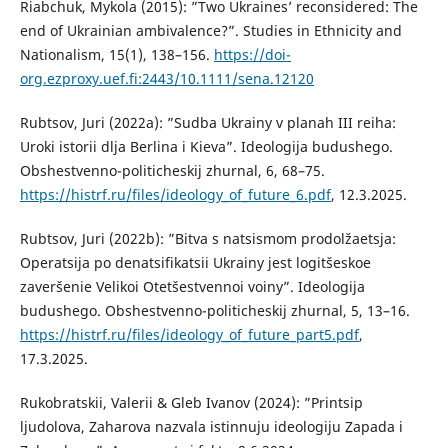
Riabchuk, Mykola (2015): ”Two Ukraines’ reconsidered: The
end of Ukrainian ambivalence?”. Studies in Ethnicity and
Nationalism, 15(1), 138–156.
https://doi-
org.ezproxy.uef.fi:2443/10.1111/sena.12120
Rubtsov, Juri (2022a): ”Sudba Ukrainy v planah III reiha:
Uroki istorii dlja Berlina i Kieva”. Ideologija budushego.
Obshestvenno-politicheskij zhurnal, 6, 68–75.
https://histrf.ru/files/ideology_of_future_6.pdf
, 12.3.2025.
Rubtsov, Juri (2022b): ”Bitva s natsismom prodolžaetsja:
Operatsija po denatsifikatsii Ukrainy jest logitšeskoe
zaveršenie Velikoi Otetšestvennoi voiny”. Ideologija
budushego. Obshestvenno-politicheskij zhurnal, 5, 13–16.
https://histrf.ru/files/ideology_of_future_part5.pdf
,
17.3.2025.
Rukobratskii, Valerii & Gleb Ivanov (2024): ”Printsip
ljudolova, Zaharova nazvala istinnuju ideologiju Zapada i