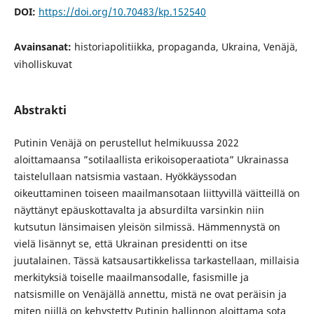
DOI:
https://doi.org/10.70483/kp.152540
Avainsanat:
historiapolitiikka, propaganda, Ukraina, Venäjä,
viholliskuvat
Abstrakti
Putinin Venäjä on perustellut helmikuussa 2022
aloittamaansa ”sotilaallista erikoisoperaatiota” Ukrainassa
taistelullaan natsismia vastaan. Hyökkäyssodan
oikeuttaminen toiseen maailmansotaan liittyvillä väitteillä on
näyttänyt epäuskottavalta ja absurdilta varsinkin niin
kutsutun länsimaisen yleisön silmissä. Hämmennystä on
vielä lisännyt se, että Ukrainan presidentti on itse
juutalainen. Tässä katsausartikkelissa tarkastellaan, millaisia
merkityksiä toiselle maailmansodalle, fasismille ja
natsismille on Venäjällä annettu, mistä ne ovat peräisin ja
miten niillä on kehystetty Putinin hallinnon aloittama sota