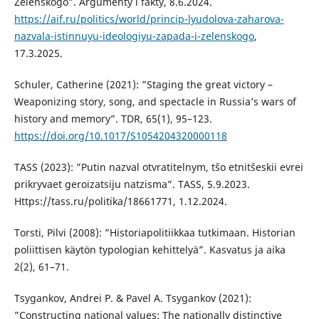
Zelenskogo”. Argumenty i fakty, 8.6.2024.
https://aif.ru/politics/world/princip-lyudolova-zaharova-
nazvala-istinnuyu-ideologiyu-zapada-i-zelenskogo
,
17.3.2025.
Schuler, Catherine (2021): ”Staging the great victory –
Weaponizing story, song, and spectacle in Russia’s wars of
history and memory”. TDR, 65(1), 95–123.
https://doi.org/10.1017/S1054204320000118
TASS (2023): ”Putin nazval otvratitelnym, tšo etnitšeskii evrei
prikryvaet geroizatsiju natzisma”. TASS, 5.9.2023.
Https://tass.ru/politika/18661771, 1.12.2024.
Torsti, Pilvi (2008): ”Historiapolitiikkaa tutkimaan. Historian
poliittisen käytön typologian kehittelyä”. Kasvatus ja aika
2(2), 61–71.
Tsygankov, Andrei P. & Pavel A. Tsygankov (2021):
”Constructing national values: The nationally distinctive