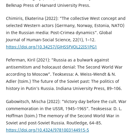
Belknap Press of Harvard University Press.
Chimiris, Ekaterina (2022): ”The collective West concept and
selected Western actors (Germany, Norway, Estonia, NATO)
in the Russian media: Post-Crimea dynamics”. Global
Journal of Human-Social Science, 22(1), 1–12.
https://doi.org/10.34257/GJHSSFVOL22IS1PG1
Feferman, Kiril (2021): ”Russia as a bulwark against
antisemitism and holocaust denial: The Second World War
according to Moscow”. Teoksessa: A. Weiss-Wendt & N.
Adler (toim.) The future of the Soviet past: The politics of
history in Putin’s Russia. Indiana University Press, 89–106.
Gabowitsch, Mischa (2022): ”Victory day before the cult. War
commemoration in the USSR, 1945–1965”. Teoksessa: D. L.
Hoffman (toim.) The memory of the Second World War in
Soviet and post-Soviet Russia. Routledge, 64–85.
https://doi.org/10.4324/9781003144915-5