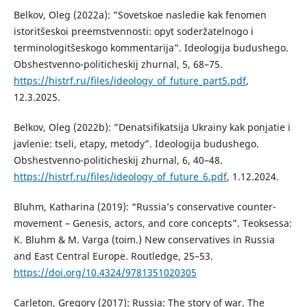
Belkov, Oleg (2022a): ”Sovetskoe nasledie kak fenomen
istoritšeskoi preemstvennosti: opyt soderžatelnogo i
terminologitšeskogo kommentarija”. Ideologija budushego.
Obshestvenno-politicheskij zhurnal, 5, 68–75.
https://histrf.ru/files/ideology_of_future_part5.pdf
,
12.3.2025.
Belkov, Oleg (2022b): ”Denatsifikatsija Ukrainy kak ponjatie i
javlenie: tseli, etapy, metody”. Ideologija budushego.
Obshestvenno-politicheskij zhurnal, 6, 40–48.
https://histrf.ru/files/ideology_of_future_6.pdf
, 1.12.2024.
Bluhm, Katharina (2019): “Russia’s conservative counter-
movement – Genesis, actors, and core concepts”. Teoksessa:
K. Bluhm & M. Varga (toim.) New conservatives in Russia
and East Central Europe. Routledge, 25–53.
https://doi.org/10.4324/9781351020305
Carleton, Gregory (2017): Russia: The story of war. The