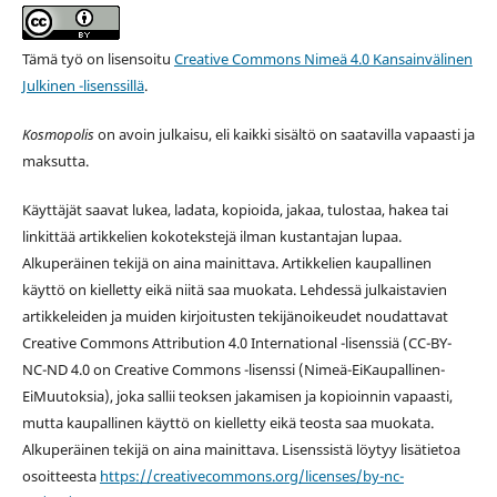
Tämä työ on lisensoitu
Creative Commons Nimeä 4.0 Kansainvälinen
Julkinen -lisenssillä
.
Kosmopolis
on avoin julkaisu, eli kaikki sisältö on saatavilla vapaasti ja
maksutta.
Käyttäjät saavat lukea, ladata, kopioida, jakaa, tulostaa, hakea tai
linkittää artikkelien kokotekstejä ilman kustantajan lupaa.
Alkuperäinen tekijä on aina mainittava. Artikkelien kaupallinen
käyttö on kielletty eikä niitä saa muokata. Lehdessä julkaistavien
artikkeleiden ja muiden kirjoitusten tekijänoikeudet noudattavat
Creative Commons Attribution 4.0 International -lisenssiä (
CC-BY-
NC-ND 4.0 on
Creative Commons -lisenssi
(Nimeä-EiKaupallinen-
EiMuutoksia), joka sallii teoksen jakamisen ja kopioinnin vapaasti,
mutta kaupallinen käyttö on kielletty eikä teosta saa muokata.
Alkuperäinen tekijä on aina mainittava. Lisenssistä löytyy lisätietoa
osoitteesta
https://creativecommons.org/licenses/by-nc-