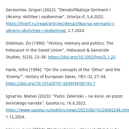
Gerasimov, Grigori (2022): ”Denatsifikatsija Germanii i
Ukrainy: obštšee i osobennoe”. Istorija.rf, 5.4.2022.
https://histrf.ru/read/articles/denacifikaciya-germanii-i-
ukrainy-obshchee-i-osobennoe
, 2.7.2024.
Gitelman, Zvi (1990): ”History, memory and politics: The
holocaust in the Soviet Union”. Holocaust & Genocide
Studies, 5(23), 23–38.
https://doi.org/10.1093/hgs/5.1.23
Harle, Vilho (1994): ”On the concepts of the ‘Other’ and the
‘Enemy’”. History of European Ideas, 19(1–3), 27–34.
https://doi.org/10.1016/0191-6599(94)90193-7
Ignat’ev, Matvei (2023): ”Putin: Zelenskii – ne evrei, on pozor
evreiskogo naroda”. Gazeta.ru, 16.6.2023.
https://www.gazeta.ru/politics/news/2023/06/16/20682248.sht
1.12.2024.