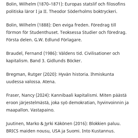
Bolin, Wilhelm (1870–1871): Europas statslif och filosofins
politiska läror I ja II. Theodor Söderholms boktryckeri.
Bolin, Wilhelm (1888): Den eviga freden. Föredrag till
förmon för Studenthuset. Teoksessa Studier och föredrag.
Första delen. G.W. Edlund Förlagare.
Braudel, Fernand (1986): Väldens tid. Civilisationer och
kapitalism. Band 3. Gidlunds Böcker.
Bregman, Rutger (2020): Hyvän historia. Ihmiskunta
uudessa valossa. Atena.
Fraser, Nancy (2024): Kannibaali kapitalismi. Miten päästä
eroon järjestelmästä, joka syö demokratian, hyvinvoinnin ja
maapallon. Vastapaino.
Juutinen, Marko & Jyrki Käkönen (2016): Blokkien paluu.
BRICS maiden nousu, USA ja Suomi. Into Kustannus.