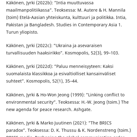
Käkönen, Jyrki (2022b): ”Intia muuttuvassa
maailmanpolitiikassa”. Teoksessa: M. Autere & H. Mannila
(toim) Etelä-Aasian yhteiskunta, kulttuuri ja politikka. Intia,
Pakistan ja Bangladesh. Studies in Contemporary Asia 1.
Turun yliopisto.
Käkönen, Jyrki (2022c): ”Ukraina ja asevaraisen
turvallisuuden haaksirikko”. Kosmopolis, 52(3), 99–103.
Käkönen, Jyrki (2022d): ”Paluu menneisyyteen: Kaksi
suomalaista klassikkoa ja esivaltiolliset kansainväliset
suhteet”. Kosmopolis, 52(1), 35–44.
Käkönen, Jyrki & Ho-Won Jeong (1999): ”Linking conflict to
environmental security”. Teoksessa: H.-W. Jeong (toim.) The
new agenda for peace research. Ashgate.
Käkönen, Jyrki & Marko Juutinen (2021): ”The BRICS
paradox”. Teoksessa: D. K. Thussu & K. Nordenstreng (toim.)