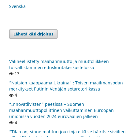
Svenska
Lähetä käsikirjoitus
Välineellistetty maahanmuutto ja muuttoliikkeen
turvallistaminen eduskuntakeskustelussa
13
”Natsien kaappaama Ukraina” : Toisen maailmansodan
merkitykset Putinin Venäjän sotaretoriikassa
4
”Innovatiivisten” peesissä – Suomen
maahanmuuttopoliittinen vaikuttaminen Euroopan
unionissa vuoden 2024 eurovaalien jälkeen
4
”Tilaa on, sinne mahtuu joukkoja eikä se häiritse siviilien