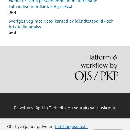
elämää”: Lapin ja Saamenmaan militarisaatio
kolonialismin tulkintakehyksessä
4
Sveriges väg mot Nato, kantad av identitetspolitik och
bristfällig analys
4
Palvelua ylläpitää
Tieteellisten seurain valtuuskunta
.
Ole hyvä ja lue palvelun
tietosuojaseloste