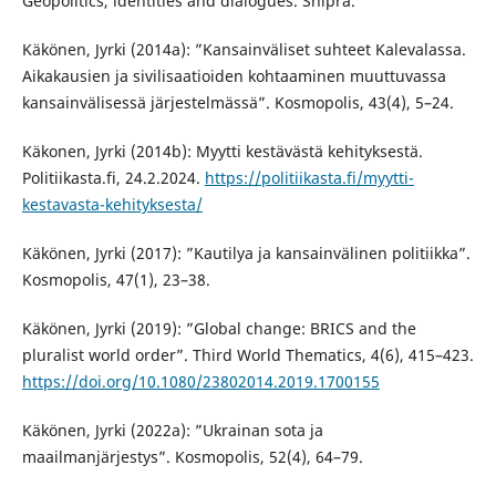
Geopolitics, identities and dialogues. Shipra.
Käkönen, Jyrki (2014a): ”Kansainväliset suhteet Kalevalassa.
Aikakausien ja sivilisaatioiden kohtaaminen muuttuvassa
kansainvälisessä järjestelmässä”. Kosmopolis, 43(4), 5–24.
Käkonen, Jyrki (2014b): Myytti kestävästä kehityksestä.
Politiikasta.fi, 24.2.2024.
https://politiikasta.fi/myytti-
kestavasta-kehityksesta/
Käkönen, Jyrki (2017): ”Kautilya ja kansainvälinen politiikka”.
Kosmopolis, 47(1), 23–38.
Käkönen, Jyrki (2019): ”Global change: BRICS and the
pluralist world order”. Third World Thematics, 4(6), 415–423.
https://doi.org/10.1080/23802014.2019.1700155
Käkönen, Jyrki (2022a): ”Ukrainan sota ja
maailmanjärjestys”. Kosmopolis, 52(4), 64–79.