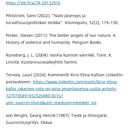
https://yle.fi/a/74-20132916
Pihlström, Sami (2022): ”Nato jäsenyys ja
turvallisuuspolitiikan etiikka”. Kosmopolis, 52(2), 119–130.
Pinker, Steven (2011): The better angels of our nature. A
History of violence and humanity. Penguin Books.
Runeberg, J. L. (2004): Vanha kunnon vänrikki. Toim. K.
Linnilä. Kustannusosakeyhtiö Tammi.
Tervola, Lauri (2024): Kommentti Kirsi Elina Kallion LinkedIn-
postaukseen.
https://www.linkedin.com/posts/kirsi-elina-
kallio_jokainen-sota-on-aina-omanlaisensa-uutta-activity-
7270736891652526080-Dc7u?
utm_source=share&utm_medium=member_ios
von Wright, Georg Henrik (1987): Tiede ja ihmisjärki.
Suunnistusyritys. Otava.