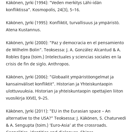
Käkönen, Jyrki (1994): ”Veden merkitys Lähi-idän
konfliktissa”. Kosmopolis, 24(3), 5–16.
Käkönen, Jyrki (1995): Konfliktit, turvallisuus ja ympäristö.
Atena Kustannus.
Käkönen, Jyrki (2000): ”Paz y democracia en el pensamiento
de Wilhelm Bolin”. Teoksessa: J. A. González Alcantud & A.
Robles Egea (toim.) Intelectuales y sciencias sociales en la
crisis de fin de siglo. Anthropos.
Käkönen, Jyrki (2006): ”Globaalit ympäristöongelmat ja
kansainväliset konfliktit”. Historian ja Yhteiskuntaopin
ulottuvuuksia. Historian ja yhteiskuntaopin opettajien liiton
vuosikirja XXVII, 9–25.
Käkönen, Jyrki (2011): ”EU in the Eurasian space – An
alternative to the USA?” Teoksessa: J. Käkönen, S. Chaturvedi
& A. Sengupta (toim.) ‘Euro-Asia’ at the crossroads.