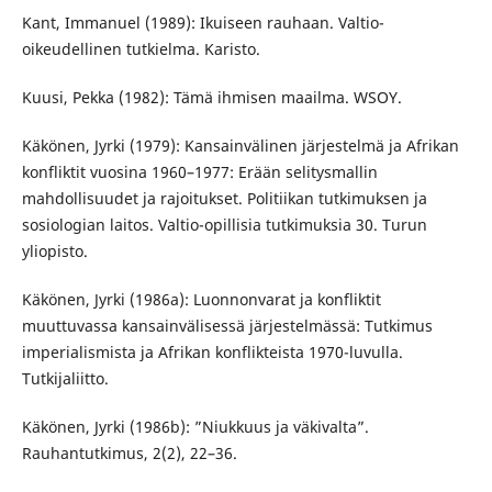
Kant, Immanuel (1989): Ikuiseen rauhaan. Valtio-
oikeudellinen tutkielma. Karisto.
Kuusi, Pekka (1982): Tämä ihmisen maailma. WSOY.
Käkönen, Jyrki (1979): Kansainvälinen järjestelmä ja Afrikan
konfliktit vuosina 1960–1977: Erään selitysmallin
mahdollisuudet ja rajoitukset. Politiikan tutkimuksen ja
sosiologian laitos. Valtio-opillisia tutkimuksia 30. Turun
yliopisto.
Käkönen, Jyrki (1986a): Luonnonvarat ja konfliktit
muuttuvassa kansainvälisessä järjestelmässä: Tutkimus
imperialismista ja Afrikan konflikteista 1970-luvulla.
Tutkijaliitto.
Käkönen, Jyrki (1986b): ”Niukkuus ja väkivalta”.
Rauhantutkimus, 2(2), 22–36.