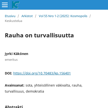
Etusivu
/
Arkistot
/
Vol 55 Nro 1-2 (2025): Kosmopolis
/
Keskustelua
Rauha on turvallisuutta
Jyrki Käkönen
emeritus
DOI:
https://doi.org/10.70483/kp.156401
Avainsanat:
sota, yhteisöllinen väkivalta, rauha,
turvallisuus, demokratia
Abstrakti