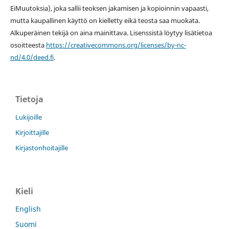
EiMuutoksia), joka sallii teoksen jakamisen ja kopioinnin vapaasti,
mutta kaupallinen käyttö on kielletty eikä teosta saa muokata.
Alkuperäinen tekijä on aina mainittava. Lisenssistä löytyy lisätietoa
osoitteesta
https://creativecommons.org/licenses/by-nc-
nd/4.0/deed.fi
.
Tietoja
Lukijoille
Kirjoittajille
Kirjastonhoitajille
Kieli
English
Suomi