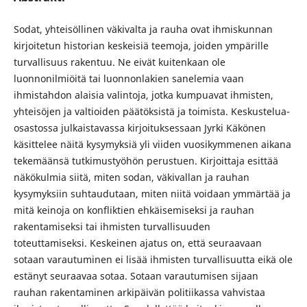
Sodat, yhteisöllinen väkivalta ja rauha ovat ihmiskunnan
kirjoitetun historian keskeisiä teemoja, joiden ympärille
turvallisuus rakentuu. Ne eivät kuitenkaan ole
luonnonilmiöitä tai luonnonlakien sanelemia vaan
ihmistahdon alaisia valintoja, jotka kumpuavat ihmisten,
yhteisöjen ja valtioiden päätöksistä ja toimista. Keskustelua-
osastossa julkaistavassa kirjoituksessaan Jyrki Käkönen
käsittelee näitä kysymyksiä yli viiden vuosikymmenen aikana
tekemäänsä tutkimustyöhön perustuen. Kirjoittaja esittää
näkökulmia siitä, miten sodan, väkivallan ja rauhan
kysymyksiin suhtaudutaan, miten niitä voidaan ymmärtää ja
mitä keinoja on konfliktien ehkäisemiseksi ja rauhan
rakentamiseksi tai ihmisten turvallisuuden
toteuttamiseksi. Keskeinen ajatus on, että seuraavaan
sotaan varautuminen ei lisää ihmisten turvallisuutta eikä ole
estänyt seuraavaa sotaa. Sotaan varautumisen sijaan
rauhan rakentaminen arkipäivän politiikassa vahvistaa