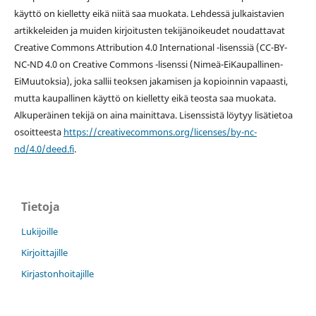
käyttö on kielletty eikä niitä saa muokata. Lehdessä julkaistavien
artikkeleiden ja muiden kirjoitusten tekijänoikeudet noudattavat
Creative Commons Attribution 4.0 International -lisenssiä (
CC-BY-
NC-ND 4.0 on
Creative Commons -lisenssi
(Nimeä-EiKaupallinen-
EiMuutoksia), joka sallii teoksen jakamisen ja kopioinnin vapaasti,
mutta kaupallinen käyttö on kielletty eikä teosta saa muokata.
Alkuperäinen tekijä on aina mainittava. Lisenssistä löytyy lisätietoa
osoitteesta
https://creativecommons.org/licenses/by-nc-
nd/4.0/deed.fi
.
Tietoja
Lukijoille
Kirjoittajille
Kirjastonhoitajille