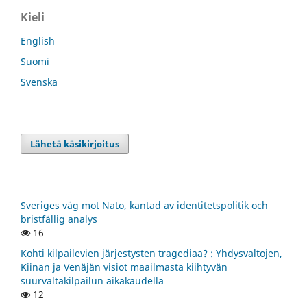
Kieli
English
Suomi
Svenska
Lähetä käsikirjoitus
Sveriges väg mot Nato, kantad av identitetspolitik och
bristfällig analys
16
Kohti kilpailevien järjestysten tragediaa? : Yhdysvaltojen,
Kiinan ja Venäjän visiot maailmasta kiihtyvän
suurvaltakilpailun aikakaudella
12