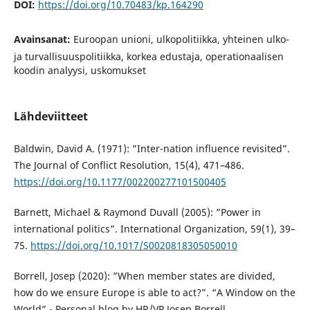
DOI:
https://doi.org/10.70483/kp.164290
Avainsanat:
Euroopan unioni, ulkopolitiikka, yhteinen ulko-
ja turvallisuuspolitiikka, korkea edustaja, operationaalisen
koodin analyysi, uskomukset
Lähdeviitteet
Baldwin, David A. (1971): ”Inter-nation influence revisited”.
The Journal of Conflict Resolution, 15(4), 471–486.
https://doi.org/10.1177/002200277101500405
Barnett, Michael & Raymond Duvall (2005): ”Power in
international politics”. International Organization, 59(1), 39–
75.
https://doi.org/10.1017/S0020818305050010
Borrell, Josep (2020): ”When member states are divided,
how do we ensure Europe is able to act?”. “A Window on the
World” - Personal blog by HR/VP Josep Borrell.