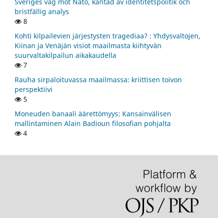
Sveriges väg mot Nato, kantad av identitetspolitik och
bristfällig analys
8
Kohti kilpailevien järjestysten tragediaa? : Yhdysvaltojen,
Kiinan ja Venäjän visiot maailmasta kiihtyvän
suurvaltakilpailun aikakaudella
7
Rauha sirpaloituvassa maailmassa: kriittisen toivon
perspektiivi
5
Moneuden banaali äärettömyys: Kansainvälisen
mallintaminen Alain Badioun filosofian pohjalta
4