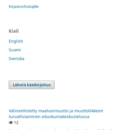
Kirjastonhoitajille
Kieli
English
Suomi
Svenska
Lähetä käsikirjoitus
Välineellistetty maahanmuutto ja muuttoliikkeen
turvallistaminen eduskuntakeskustelussa
12