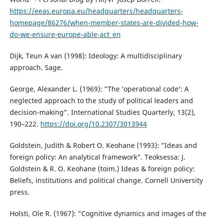
https://eeas.europa.eu/headquarters/headquarters-
homepage/86276/when-member-states-are-divided-how-
do-we-ensure-europe-able-act_en
Dijk, Teun A van (1998): Ideology: A multidisciplinary
approach. Sage.
George, Alexander L. (1969): ”The ’operational code’: A
neglected approach to the study of political leaders and
decision-making”. International Studies Quarterly, 13(2),
190–222.
https://doi.org/10.2307/3013944
Goldstein, Judith & Robert O. Keohane (1993): ”Ideas and
foreign policy: An analytical framework”. Teoksessa: J.
Goldstein & R. O. Keohane (toim.) Ideas & foreign policy:
Beliefs, institutions and political change. Cornell University
press.
Holsti, Ole R. (1967): ”Cognitive dynamics and images of the