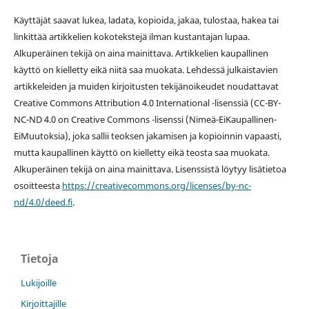
Käyttäjät saavat lukea, ladata, kopioida, jakaa, tulostaa, hakea tai
linkittää artikkelien kokotekstejä ilman kustantajan lupaa.
Alkuperäinen tekijä on aina mainittava. Artikkelien kaupallinen
käyttö on kielletty eikä niitä saa muokata. Lehdessä julkaistavien
artikkeleiden ja muiden kirjoitusten tekijänoikeudet noudattavat
Creative Commons Attribution 4.0 International -lisenssiä (
CC-BY-
NC-ND 4.0 on
Creative Commons -lisenssi
(Nimeä-EiKaupallinen-
EiMuutoksia), joka sallii teoksen jakamisen ja kopioinnin vapaasti,
mutta kaupallinen käyttö on kielletty eikä teosta saa muokata.
Alkuperäinen tekijä on aina mainittava. Lisenssistä löytyy lisätietoa
osoitteesta
https://creativecommons.org/licenses/by-nc-
nd/4.0/deed.fi
.
Tietoja
Lukijoille
Kirjoittajille