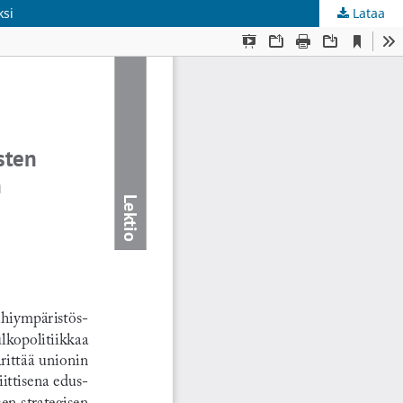
ksi
Lataa