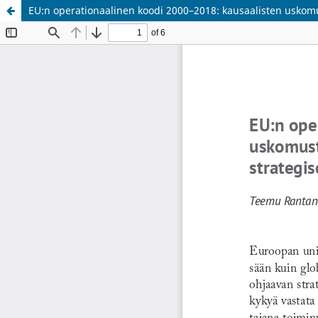
EU:n operationaalinen koodi 2000–2018: kausaalisten uskomust