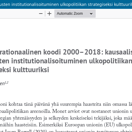
en institutionalisoituminen ulkopolitiikan strategiseksi kulttuuri
Palvelua ylläpitää
Tieteellisten seurain valtuuskunta
.