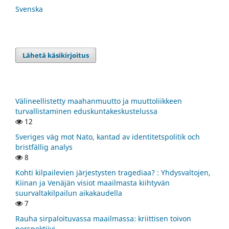
Svenska
Lähetä käsikirjoitus
Välineellistetty maahanmuutto ja muuttoliikkeen
turvallistaminen eduskuntakeskustelussa
12
Sveriges väg mot Nato, kantad av identitetspolitik och
bristfällig analys
8
Kohti kilpailevien järjestysten tragediaa? : Yhdysvaltojen,
Kiinan ja Venäjän visiot maailmasta kiihtyvän
suurvaltakilpailun aikakaudella
7
Rauha sirpaloituvassa maailmassa: kriittisen toivon
perspektiivi