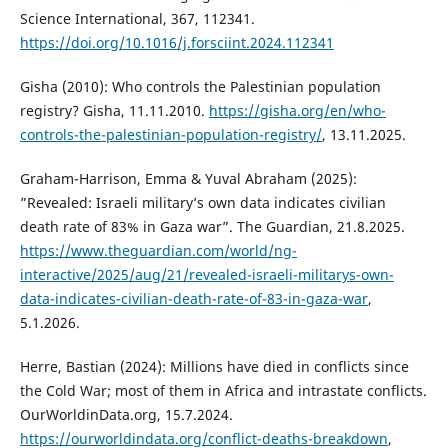
Science International, 367, 112341.
https://doi.org/10.1016/j.forsciint.2024.112341
Gisha (2010): Who controls the Palestinian population
registry? Gisha, 11.11.2010.
https://gisha.org/en/who-
controls-the-palestinian-population-registry/
, 13.11.2025.
Graham-Harrison, Emma & Yuval Abraham (2025):
”Revealed: Israeli military’s own data indicates civilian
death rate of 83% in Gaza war”. The Guardian, 21.8.2025.
https://www.theguardian.com/world/ng-
interactive/2025/aug/21/revealed-israeli-militarys-own-
data-indicates-civilian-death-rate-of-83-in-gaza-war
,
5.1.2026.
Herre, Bastian (2024): Millions have died in conflicts since
the Cold War; most of them in Africa and intrastate conflicts.
OurWorldinData.org, 15.7.2024.
https://ourworldindata.org/conflict-deaths-breakdown
,