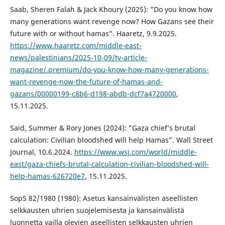
Saab, Sheren Falah & Jack Khoury (2025): ”Do you know how
many generations want revenge now? How Gazans see their
future with or without hamas”. Haaretz, 9.9.2025.
https://www.haaretz.com/middle-east-
news/palestinians/2025-10-09/ty-article-
magazine/.premium/do-you-know-how-many-generations-
want-revenge-now-the-future-of-hamas-and-
gazans/00000199-c8b6-d198-abdb-dcf7a4720000
,
15.11.2025.
Said, Summer & Rory Jones (2024): ”Gaza chief’s brutal
calculation: Civilian bloodshed will help Hamas”. Wall Street
Journal, 10.6.2024.
https://www.wsj.com/world/middle-
east/gaza-chiefs-brutal-calculation-civilian-bloodshed-will-
help-hamas-626720e7
, 15.11.2025.
SopS 82/1980 (1980): Asetus kansainvälisten aseellisten
selkkausten uhrien suojelemisesta ja kansainvälistä
luonnetta vailla olevien aseellisten selkkausten uhrien