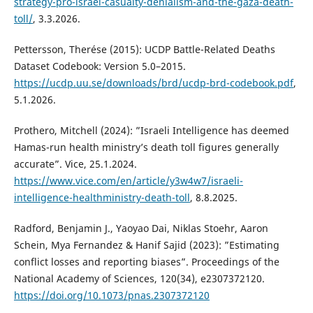
strategy-pro-israel-casualty-denialism-and-the-gaza-death-
toll/
, 3.3.2026.
Pettersson, Therése (2015): UCDP Battle-Related Deaths
Dataset Codebook: Version 5.0–2015.
https://ucdp.uu.se/downloads/brd/ucdp-brd-codebook.pdf
,
5.1.2026.
Prothero, Mitchell (2024): ”Israeli Intelligence has deemed
Hamas-run health ministry’s death toll figures generally
accurate”. Vice, 25.1.2024.
https://www.vice.com/en/article/y3w4w7/israeli-
intelligence-healthministry-death-toll
, 8.8.2025.
Radford, Benjamin J., Yaoyao Dai, Niklas Stoehr, Aaron
Schein, Mya Fernandez & Hanif Sajid (2023): ”Estimating
conflict losses and reporting biases”. Proceedings of the
National Academy of Sciences, 120(34), e2307372120.
https://doi.org/10.1073/pnas.2307372120