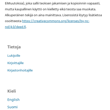
EiMuutoksia), joka sallii teoksen jakamisen ja kopioinnin vapaasti,
mutta kaupallinen käyttö on kielletty eikä teosta saa muokata.
Alkuperäinen tekijä on aina mainittava. Lisenssistä löytyy lisätietoa
osoitteesta
https://creativecommons.org/licenses/by-nc-
nd/4.0/deed.fi
.
Tietoja
Lukijoille
Kirjoittajille
Kirjastonhoitajille
Kieli
English
Suomi