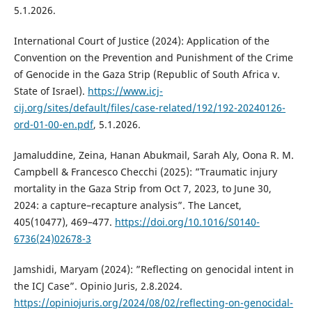
5.1.2026.
International Court of Justice (2024): Application of the
Convention on the Prevention and Punishment of the Crime
of Genocide in the Gaza Strip (Republic of South Africa v.
State of Israel).
https://www.icj-
cij.org/sites/default/files/case-related/192/192-20240126-
ord-01-00-en.pdf
, 5.1.2026.
Jamaluddine, Zeina, Hanan Abukmail, Sarah Aly, Oona R. M.
Campbell & Francesco Checchi (2025): ”Traumatic injury
mortality in the Gaza Strip from Oct 7, 2023, to June 30,
2024: a capture–recapture analysis”. The Lancet,
405(10477), 469–477.
https://doi.org/10.1016/S0140-
6736(24)02678-3
Jamshidi, Maryam (2024): ”Reflecting on genocidal intent in
the ICJ Case”. Opinio Juris, 2.8.2024.
https://opiniojuris.org/2024/08/02/reflecting-on-genocidal-