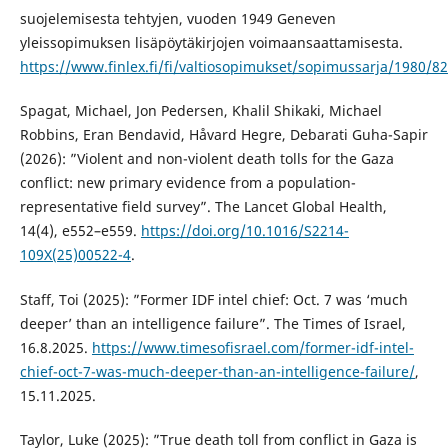
suojelemisesta tehtyjen, vuoden 1949 Geneven
yleissopimuksen lisäpöytäkirjojen voimaansaattamisesta.
https://www.finlex.fi/fi/valtiosopimukset/sopimussarja/1980/82
Spagat, Michael, Jon Pedersen, Khalil Shikaki, Michael
Robbins, Eran Bendavid, Håvard Hegre, Debarati Guha-Sapir
(2026): ”Violent and non-violent death tolls for the Gaza
conflict: new primary evidence from a population-
representative field survey”. The Lancet Global Health,
14(4), e552–e559.
https://doi.org/10.1016/S2214-
109X(25)00522-4
.
Staff, Toi (2025): ”Former IDF intel chief: Oct. 7 was ‘much
deeper’ than an intelligence failure”. The Times of Israel,
16.8.2025.
https://www.timesofisrael.com/former-idf-intel-
chief-oct-7-was-much-deeper-than-an-intelligence-failure/
,
15.11.2025.
Taylor, Luke (2025): ”True death toll from conflict in Gaza is