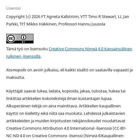
Lisenssi
Copyright (c) 2026 FT Agneta Kallström, VTT Timo R Stewart, LL Jan
Parkki, TtT Mikko Häkkinen, Professori Hannu Juusola
Tämä työ on lisensoitu
Creative Commons Nimeä 4.0 Kansainvälinen
Julkinen -lisenssillä
.
Kosmopolis
on avoin julkaisu, eli kaikki sisältö on saatavilla vapaasti ja
maksutta.
Käyttäjät saavat lukea, ladata, kopioida, jakaa, tulostaa, hakea tai
linkittää artikkelien kokotekstejä ilman kustantajan lupaa.
Alkuperäinen tekijä on aina mainittava. Artikkelien kaupallinen
käyttö on kielletty eikä niitä saa muokata. Lehdessä julkaistavien
artikkeleiden ja muiden kirjoitusten tekijänoikeudet noudattavat
Creative Commons Attribution 4.0 International -lisenssiä (
CC-BY-
NC-ND 4.0 on
Creative Commons -lisenssi
(Nimeä-EiKaupallinen-