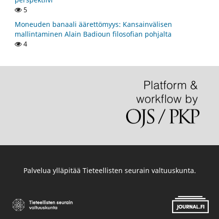
5
Moneuden banaali äärettömyys: Kansainvälisen
mallintaminen Alain Badioun filosofian pohjalta
4
Palvelua ylläpitää
Tieteellisten seurain valtuuskunta
.