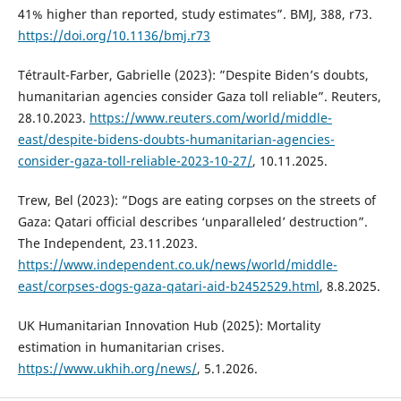
41% higher than reported, study estimates”. BMJ, 388, r73.
https://doi.org/10.1136/bmj.r73
Tétrault-Farber, Gabrielle (2023): ”Despite Biden’s doubts,
humanitarian agencies consider Gaza toll reliable”. Reuters,
28.10.2023.
https://www.reuters.com/world/middle-
east/despite-bidens-doubts-humanitarian-agencies-
consider-gaza-toll-reliable-2023-10-27/
, 10.11.2025.
Trew, Bel (2023): ”Dogs are eating corpses on the streets of
Gaza: Qatari official describes ‘unparalleled’ destruction”.
The Independent, 23.11.2023.
https://www.independent.co.uk/news/world/middle-
east/corpses-dogs-gaza-qatari-aid-b2452529.html
, 8.8.2025.
UK Humanitarian Innovation Hub (2025): Mortality
estimation in humanitarian crises.
https://www.ukhih.org/news/
, 5.1.2026.