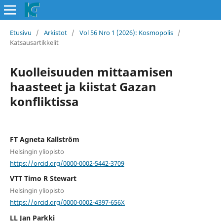
Etusivu
/
Arkistot
/
Vol 56 Nro 1 (2026): Kosmopolis
/
Katsausartikkelit
Kuolleisuuden mittaamisen
haasteet ja kiistat Gazan
konfliktissa
FT Agneta Kallström
Helsingin yliopisto
https://orcid.org/0000-0002-5442-3709
VTT Timo R Stewart
Helsingin yliopisto
https://orcid.org/0000-0002-4397-656X
LL Jan Parkki