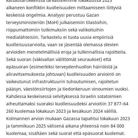
katsausartikkelissa tarkastelemme lokakuussa 2023
alkaneen konfliktin kuolleisuuden mittaamiseen liittyviä
keskeisiä ongelmia. Analyysi perustuu Gazan
terveysministeriön (MoH) julkaisemiin tilastoihin,
riippumattomiin tutkimuksiin sekä valikoituihin
medialähteisiin. Tarkastelu ei tuota uusia empiirisiä
kuolleisuusarvioita, vaan se jäsentää olemassa olevien
arvioiden menetelmällisiä eroja ja tulkinnallisia rajoitteita.
Sekä suoran (väkivallan välittömät seuraukset) että
epäsuoran (esimerkiksi terveydenhuollon häiriöistä ja
aliravitsemuksesta johtuvan) kuolleisuuden arviointi on
vaikeutunut infrastruktuurin tuhoutumisen, rajoitetun
pääsyn, väestönsiirtojen ja tiedonkeruun vinoumien vuoksi.
Kahdessa keskeisessä selvityksessä Israelin sotatoimien
aiheuttamaksi suoraksi kuolleisuudeksi arvioitiin 37 877–64
260 kuolemaa lokakuun 2023 ja kesäkuun 2024 välillä.
Kolmannen arvion mukaan Gazassa tapahtui lokakuun 2023
ja tammikuun 2025 välisenä aikana yhteensä noin 84 000
kuolemaa, sisältäen sekä suorat että epäsuorat kuolemat.