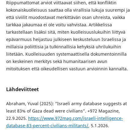
Riippumattomat arviot viittaavat siihen, että konfliktin
kokonaiskuolleisuus saattaa olla virallisia lukuja suurempi ja
että siviilit muodostavat merkittävän osan uhreista, vaikka
tarkkaa jakaumaa ei ole voitu vahvistaa. Artikkelissa
tarkastellaan lisäksi sitä, miten kuolleisuuslukuihin liittyvä
epävarmuus heijastuu julkiseen keskusteluun Israelissa ja
millaisia poliittisia ja tulkinnallisia kehyksiä uhrilukuihin
liitetään. Kuolleisuuden systemaattisella dokumentoinnilla
on keskeinen merkitys sekä humanitaarisen avun
mitoituksen että oikeudellisen vastuun arvioinnin kannalta.
Lähdeviitteet
Abraham, Yuval (2025): ”Israeli army database suggests at
least 83% of Gaza dead were civilians”. +972 Magazine,
22.9.2025.
https://www.972mag.com/israeli-intelligence-
database-83-percent-civilians-militants/
, 5.1.2026.