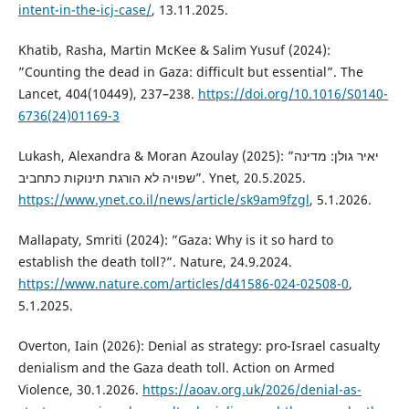
intent-in-the-icj-case/
, 13.11.2025.
Khatib, Rasha, Martin McKee & Salim Yusuf (2024):
”Counting the dead in Gaza: difficult but essential”. The
Lancet, 404(10449), 237–238.
https://doi.org/10.1016/S0140-
6736(24)01169-3
Lukash, Alexandra & Moran Azoulay (2025): ”יאיר גולן: מדינה
שפויה לא הורגת תינוקות כתחביב”. Ynet, 20.5.2025.
https://www.ynet.co.il/news/article/sk9am9fzgl
, 5.1.2026.
Mallapaty, Smriti (2024): ”Gaza: Why is it so hard to
establish the death toll?”. Nature, 24.9.2024.
https://www.nature.com/articles/d41586-024-02508-0
,
5.1.2025.
Overton, Iain (2026): Denial as strategy: pro-Israel casualty
denialism and the Gaza death toll. Action on Armed
Violence, 30.1.2026.
https://aoav.org.uk/2026/denial-as-