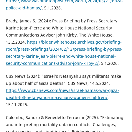
https://www.washingtonpost.com/world/2024/03/21/gaza-
police-aid-hamas/
, 5.1.2026.
Brady, James S. (2024): Press Briefing by Press Secretary
Karine Jean-Pierre and White House National Security
Communications Advisor John Kirby. The White House,
13.2.2024.
https://bidenwhitehouse.archives.gov/briefing-
room/press-briefings/2024/02/13/press-briefing-by-press-
secretary-karine-jean-pierre-and-white-house-national-
security-communications-advisor-john-kirby-2/
, 5.1.2026.
CBS News (2024): ”Israel’s Netanyahu says militants make
up about half of Gaza deaths”. CBS News, 14.5.2024.
https://www.cbsnews.com/news/israel-hamas-war-gaza-
death-toll-netanyahu-un-civilians-women-children/
,
15.11.2025.
Colombo, Sandro & Benedetto Terracini (2025): ”Estimating
and interpreting mortality data in conflicts: Challenges,
controversies, and significance”. Epidemiologia e