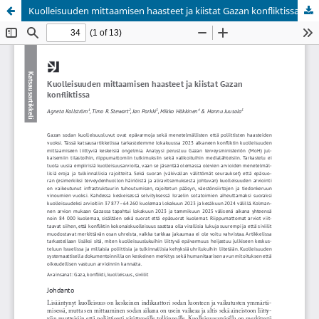
Kuolleisuuden mittaamisen haasteet ja kiistat Gazan konfliktissa
Palvelua ylläpitää
Tieteellisten seurain valtuuskunta
.