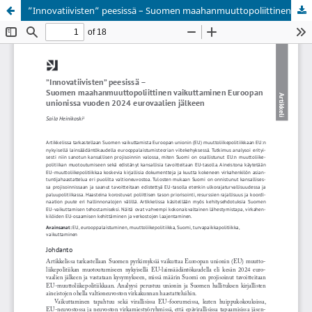
”Innovatiivisten” peesissä – Suomen maahanmuuttopoliittinen vaikuttaminen Euroopan unionissa vuoden 2024 eurovaalien jälkeen
Palvelua ylläpitää
Tieteellisten seurain valtuuskunta
.