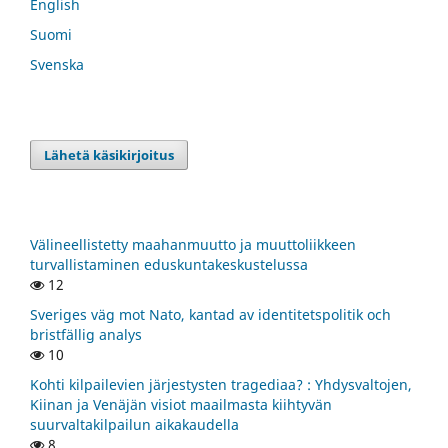
English
Suomi
Svenska
Lähetä käsikirjoitus
Välineellistetty maahanmuutto ja muuttoliikkeen
turvallistaminen eduskuntakeskustelussa
12
Sveriges väg mot Nato, kantad av identitetspolitik och
bristfällig analys
10
Kohti kilpailevien järjestysten tragediaa? : Yhdysvaltojen,
Kiinan ja Venäjän visiot maailmasta kiihtyvän
suurvaltakilpailun aikakaudella
8