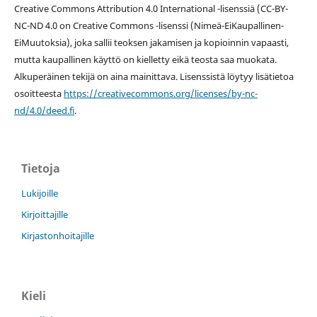
Creative Commons Attribution 4.0 International -lisenssiä (
CC-BY-
NC-ND 4.0 on
Creative Commons -lisenssi
(Nimeä-EiKaupallinen-
EiMuutoksia), joka sallii teoksen jakamisen ja kopioinnin vapaasti,
mutta kaupallinen käyttö on kielletty eikä teosta saa muokata.
Alkuperäinen tekijä on aina mainittava. Lisenssistä löytyy lisätietoa
osoitteesta
https://creativecommons.org/licenses/by-nc-
nd/4.0/deed.fi
.
Tietoja
Lukijoille
Kirjoittajille
Kirjastonhoitajille
Kieli