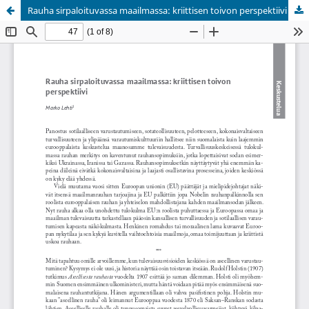
Rauha sirpaloituvassa maailmassa: kriittisen toivon perspektiivi
Palvelua ylläpitää
Tieteellisten seurain valtuuskunta
.