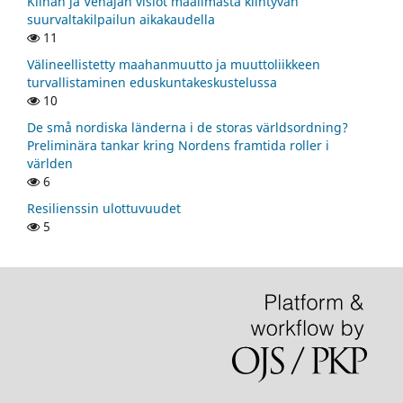
Kiinan ja Venäjän visiot maailmasta kiihtyvän
suurvaltakilpailun aikakaudella
11
Välineellistetty maahanmuutto ja muuttoliikkeen
turvallistaminen eduskuntakeskustelussa
10
De små nordiska länderna i de storas världsordning?
Preliminära tankar kring Nordens framtida roller i
världen
6
Resilienssin ulottuvuudet
5