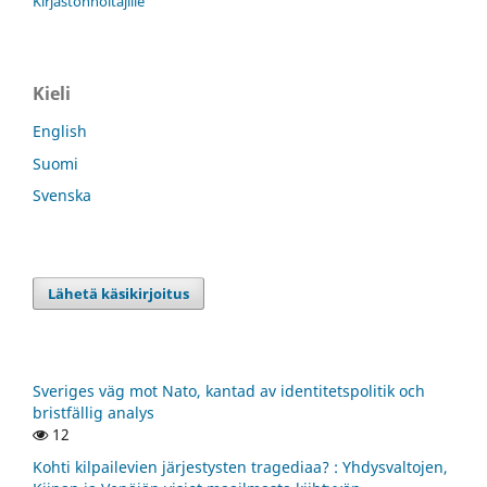
Kirjastonhoitajille
Kieli
English
Suomi
Svenska
Lähetä käsikirjoitus
Sveriges väg mot Nato, kantad av identitetspolitik och
bristfällig analys
12
Kohti kilpailevien järjestysten tragediaa? : Yhdysvaltojen,