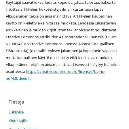
Käyttäjät saavat lukea, ladata, kopioida, jakaa, tulostaa, hakea tai
linkittää artikkelien kokotekstejä ilman kustantajan lupaa.
Alkuperäinen tekijä on aina mainittava. Artikkelien kaupallinen
käyttö on kielletty eikä niitä saa muokata. Lehdessä julkaistavien
artikkeleiden ja muiden kirjoitusten tekijänoikeudet noudattavat
Creative Commons Attribution 4.0 International -lisenssiä (
CC-BY-
NC-ND 4.0 on
Creative Commons -lisenssi
(Nimeä-EiKaupallinen-
EiMuutoksia), joka sallii teoksen jakamisen ja kopioinnin vapaasti,
mutta kaupallinen käyttö on kielletty eikä teosta saa muokata.
Alkuperäinen tekijä on aina mainittava. Lisenssistä löytyy lisätietoa
osoitteesta
https://creativecommons.org/licenses/by-nc-
nd/4.0/deed.fi
.
Tietoja
Lukijoille
Kirjoittajille