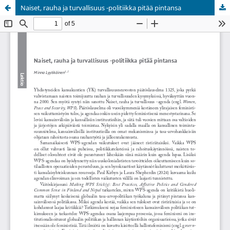
Naiset, rauha ja turvallisuus -politiikka pitää pintansa
Palvelua ylläpitää
Tieteellisten seurain valtuuskunta
.