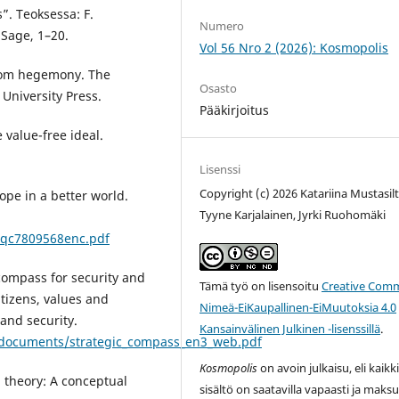
”. Teoksessa: F.
Numero
 Sage, 1–20.
Vol 56 Nro 2 (2026): Kosmopolis
from hegemony. The
Osasto
University Press.
Pääkirjoitus
 value-free ideal.
Lisenssi
Copyright (c) 2026 Katariina Mustasilt
pe in a better world.
Tyyne Karjalainen, Jyrki Ruohomäki
/qc7809568enc.pdf
compass for security and
Tämä työ on lisensoitu
Creative Com
itizens, values and
Nimeä-EiKaupallinen-EiMuutoksia 4.0
 and security.
Kansainvälinen Julkinen -lisenssillä
.
s/documents/strategic_compass_en3_web.pdf
Kosmopolis
on avoin julkaisu, eli kaikk
l theory: A conceptual
sisältö on saatavilla vapaasti ja maksu