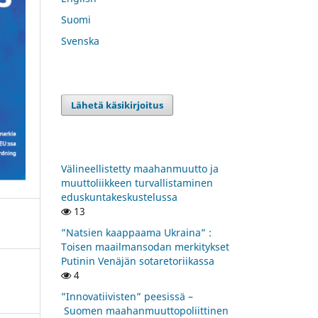
Suomi
Svenska
Lähetä käsikirjoitus
Välineellistetty maahanmuutto ja
muuttoliikkeen turvallistaminen
eduskuntakeskustelussa
13
”Natsien kaappaama Ukraina” :
Toisen maailmansodan merkitykset
Putinin Venäjän sotaretoriikassa
4
”Innovatiivisten” peesissä –
Suomen maahanmuuttopoliittinen