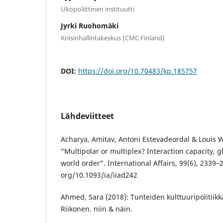
Ukopoliittinen instituutti
Jyrki Ruohomäki
Kriisinhallintakeskus (CMC Finland)
DOI:
https://doi.org/10.70483/kp.185757
Lähdeviitteet
Acharya, Amitav, Antoni Estevadeordal & Louis
”Multipolar or multiplex? Interaction capacity, 
world order”. International Affairs, 99(6), 2339–2
org/10.1093/ia/iiad242
Ahmed, Sara (2018): Tunteiden kulttuuripolitiikk
Riikonen. niin & näin.