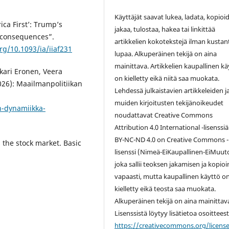
Käyttäjät saavat lukea, ladata, kopioid
ca First’: Trump’s
jakaa, tulostaa, hakea tai linkittää
s consequences”.
artikkelien kokotekstejä ilman kustan
org/10.1093/ia/iiaf231
lupaa. Alkuperäinen tekijä on aina
mainittava. Artikkelien kaupallinen kä
skari Eronen, Veera
on kielletty eikä niitä saa muokata.
026): Maailmanpolitiikan
Lehdessä julkaistavien artikkeleiden j
muiden kirjoitusten tekijänoikeudet
an-dynamiikka-
noudattavat Creative Commons
Attribution 4.0 International -lisenssiä
BY-NC-ND 4.0 on
Creative Commons -
 the stock market. Basic
lisenssi
(Nimeä-EiKaupallinen-EiMuuto
joka sallii teoksen jakamisen ja kopio
vapaasti, mutta kaupallinen käyttö o
kielletty eikä teosta saa muokata.
Alkuperäinen tekijä on aina mainittav
Lisenssistä löytyy lisätietoa osoittees
https://creativecommons.org/licens