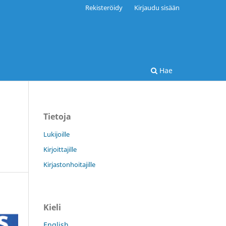
Rekisteröidy
Kirjaudu sisään
Hae
Tietoja
Lukijoille
Kirjoittajille
Kirjastonhoitajille
Kieli
English