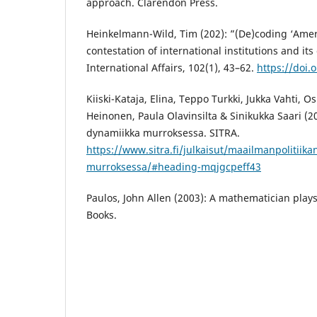
approach. Clarendon Press.
Heinkelmann-Wild, Tim (202): ”(De)coding ‘Ameri
contestation of international institutions and it
International Affairs, 102(1), 43–62.
https://doi.
Kiiski-Kataja, Elina, Teppo Turkki, Jukka Vahti, O
Heinonen, Paula Olavinsilta & Sinikukka Saari (2
dynamiikka murroksessa. SITRA.
https://www.sitra.fi/julkaisut/maailmanpolitiik
murroksessa/#heading-mqjgcpeff43
Paulos, John Allen (2003): A mathematician plays
Books.