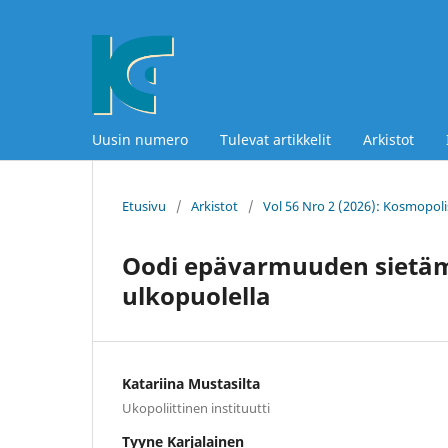
Uusin numero
Tulevat artikkelit
Arkistot
Etusivu
/
Arkistot
/
Vol 56 Nro 2 (2026): Kosmopoli
Oodi epävarmuuden sietämi
ulkopuolella
Katariina Mustasilta
Ukopoliittinen instituutti
Tyyne Karjalainen