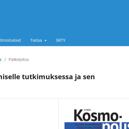
Ilmoitukset
Tietoa
SRTY
s
/
Pääkirjoitus
selle tutkimuksessa ja sen