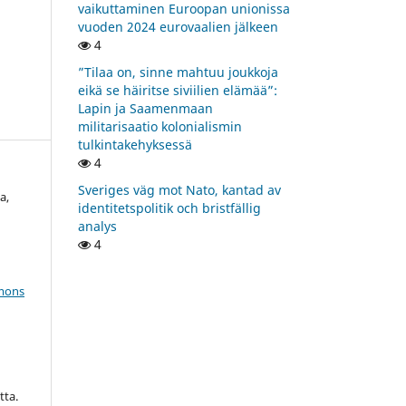
vaikuttaminen Euroopan unionissa
vuoden 2024 eurovaalien jälkeen
4
”Tilaa on, sinne mahtuu joukkoja
eikä se häiritse siviilien elämää”:
Lapin ja Saamenmaan
militarisaatio kolonialismin
tulkintakehyksessä
4
Sveriges väg mot Nato, kantad av
a,
identitetspolitik och bristfällig
analys
4
mons
i
tta.