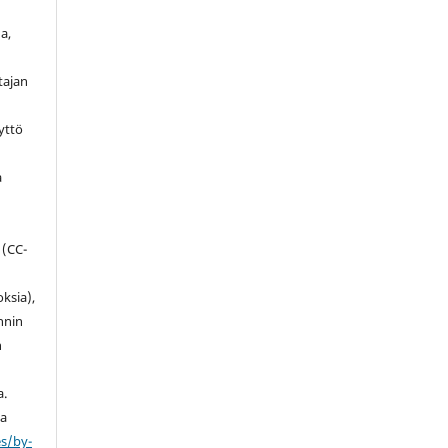
a,
tajan
yttö
a
 (
CC-
ksia),
innin
n
a.
ta
es/by-