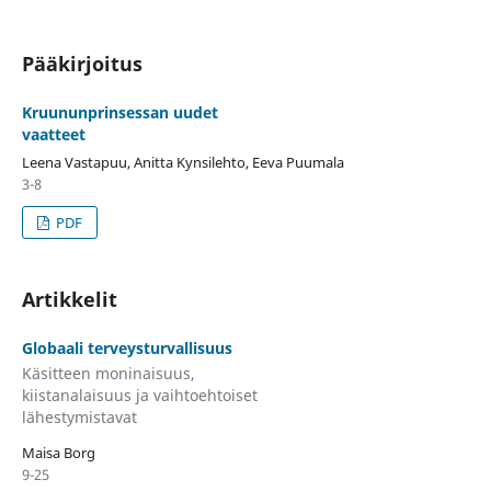
Pääkirjoitus
Kruununprinsessan uudet
vaatteet
Leena Vastapuu, Anitta Kynsilehto, Eeva Puumala
3-8
PDF
Artikkelit
Globaali terveysturvallisuus
Käsitteen moninaisuus,
kiistanalaisuus ja vaihtoehtoiset
lähestymistavat
Maisa Borg
9-25