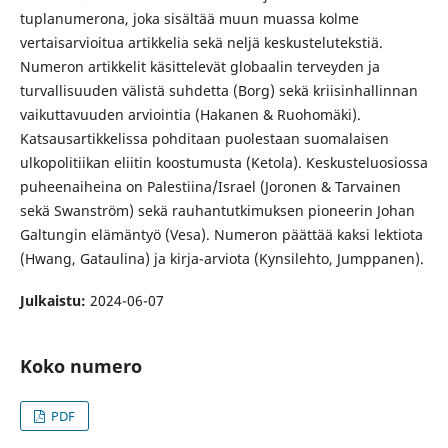
tuplanumerona, joka sisältää muun muassa kolme
vertaisarvioitua artikkelia sekä neljä keskustelutekstiä.
Numeron artikkelit käsittelevät globaalin terveyden ja
turvallisuuden välistä suhdetta (Borg) sekä kriisinhallinnan
vaikuttavuuden arviointia (Hakanen & Ruohomäki).
Katsausartikkelissa pohditaan puolestaan suomalaisen
ulkopolitiikan eliitin koostumusta (Ketola). Keskusteluosiossa
puheenaiheina on Palestiina/Israel (Joronen & Tarvainen
sekä Swanström) sekä rauhantutkimuksen pioneerin Johan
Galtungin elämäntyö (Vesa). Numeron päättää kaksi lektiota
(Hwang, Gataulina) ja kirja-arviota (Kynsilehto, Jumppanen).
Julkaistu:
2024-06-07
Koko numero
PDF