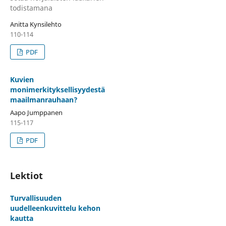
todistamana
Anitta Kynsilehto
110-114
PDF
Kuvien
monimerkityksellisyydestä
maailmanrauhaan?
Aapo Jumppanen
115-117
PDF
Lektiot
Turvallisuuden
uudelleenkuvittelu kehon
kautta