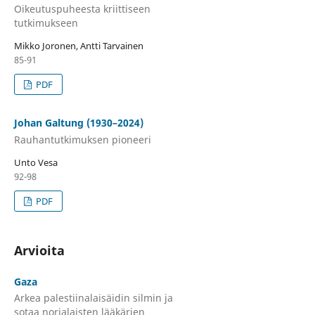
Oikeutuspuheesta kriittiseen
tutkimukseen
Mikko Joronen, Antti Tarvainen
85-91
PDF
Johan Galtung (1930–2024)
Rauhantutkimuksen pioneeri
Unto Vesa
92-98
PDF
Arvioita
Gaza
Arkea palestiinalaisäidin silmin ja
sotaa norjalaisten lääkärien