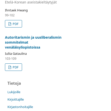
Etelä-Korean aseistakieltäytyjät
Ihntaek Hwang
99-102
PDF
Autoritarismin ja uusliberalismin
sommitelmat
venäläisyliopistoissa
Iuliia Gataulina
103-109
PDF
Tietoja
Lukijoille
Kirjoittajille
Kirjastonhoitajille