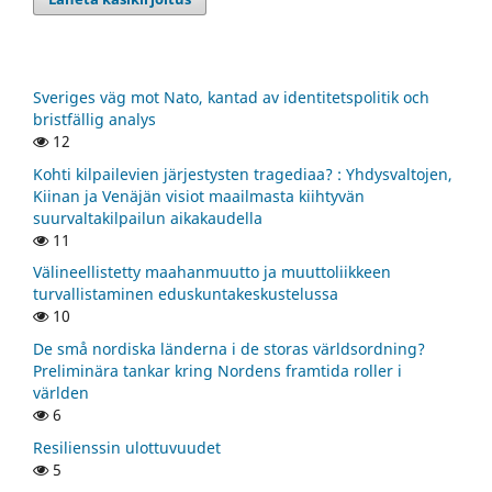
Sveriges väg mot Nato, kantad av identitetspolitik och
bristfällig analys
12
Kohti kilpailevien järjestysten tragediaa? : Yhdysvaltojen,
Kiinan ja Venäjän visiot maailmasta kiihtyvän
suurvaltakilpailun aikakaudella
11
Välineellistetty maahanmuutto ja muuttoliikkeen
turvallistaminen eduskuntakeskustelussa
10
De små nordiska länderna i de storas världsordning?
Preliminära tankar kring Nordens framtida roller i
världen
6
Resilienssin ulottuvuudet
5