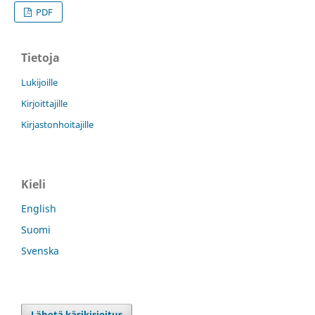
PDF
Tietoja
Lukijoille
Kirjoittajille
Kirjastonhoitajille
Kieli
English
Suomi
Svenska
Lähetä käsikirjoitus