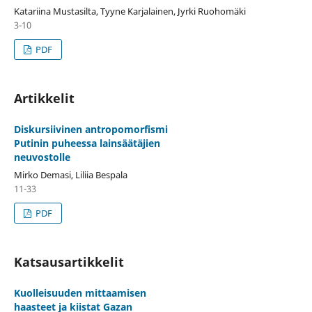
Katariina Mustasilta, Tyyne Karjalainen, Jyrki Ruohomäki
3-10
PDF
Artikkelit
Diskursiivinen antropomorfismi
Putinin puheessa lainsäätäjien
neuvostolle
Mirko Demasi, Liliia Bespala
11-33
PDF
Katsausartikkelit
Kuolleisuuden mittaamisen
haasteet ja kiistat Gazan