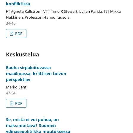
konfliktissa
FT Agneta Kallström, VTT Timo R Stewart, LL Jan Parkki, TtT Mikko
Häkkinen, Professori Hannu Juusola
34-46
PDF
Keskustelua
Rauha sirpaloituvassa
maailmassa: kriittisen toivon
perspektiivi
Marko Lehti
47-54
PDF
Se, mistä ei voi puhua, on
maksimoitava? Suomen
ydinasepolitiikka muutoksessa