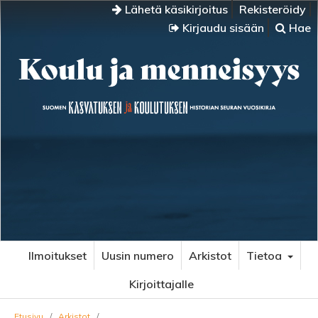
Lähetä käsikirjoitus
Rekisteröidy
Kirjaudu sisään
Hae
Ilmoitukset
Uusin numero
Arkistot
Tietoa
Kirjoittajalle
Etusivu
/
Arkistot
/