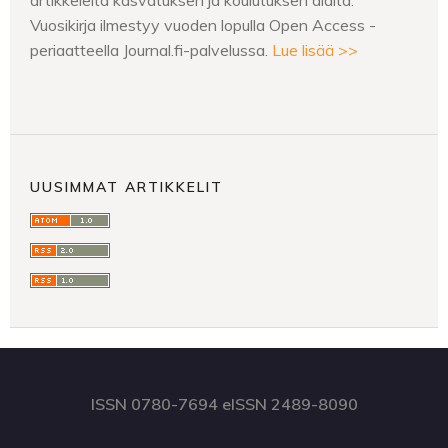
artikkeleita kasvatuksen ja koulutuksen alalta.
Vuosikirja ilmestyy vuoden lopulla Open Access -
periaatteella Journal.fi-palvelussa.
Lue lisää >>
UUSIMMAT ARTIKKELIT
ISSN 0780-7694 eISSN 2489-8090