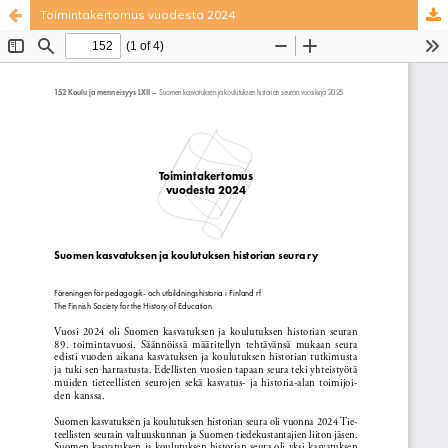
Toimintakertomus vuodesta 2024
Palvelua ylläpitää
Tieteellisten seurain valtuuskunta
.