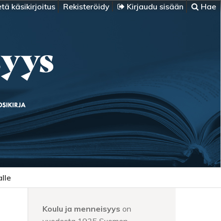
tä käsikirjoitus
Rekisteröidy
Kirjaudu sisään
Hae
alle
Koulu ja menneisyys
on