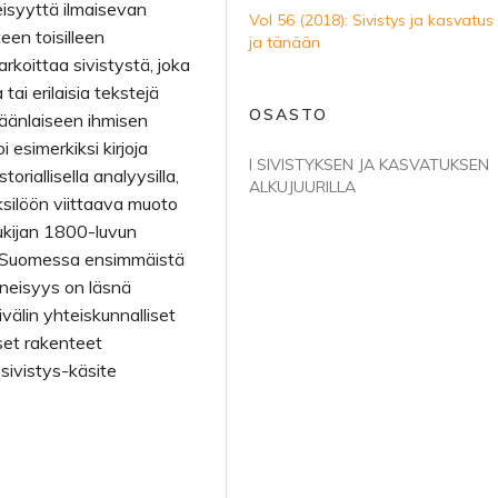
eisyyttä ilmaisevan
Vol 56 (2018): Sivistys ja kasvatus 
een toisilleen
ja tänään
rkoittaa sivistystä, joka
tai erilaisia tekstejä
OSASTO
eräänlaiseen ihmisen
 esimerkiksi kirjoja
I SIVISTYKSEN JA KASVATUKSEN
oriallisella analyysilla,
ALKUJUURILLA
ksilöön viittaava muoto
 lukijan 1800-luvun
tiin Suomessa ensimmäistä
enneisyys on läsnä
välin yhteiskunnalliset
iset rakenteet
sivistys-käsite