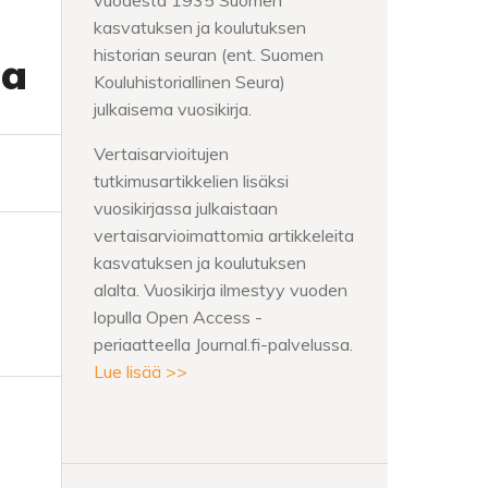
vuodesta 1935 Suomen
kasvatuksen ja koulutuksen
historian seuran (ent. Suomen
sa
Kouluhistoriallinen Seura)
julkaisema vuosikirja.
Vertaisarvioitujen
tutkimusartikkelien lisäksi
vuosikirjassa julkaistaan
vertaisarvioimattomia artikkeleita
kasvatuksen ja koulutuksen
alalta. Vuosikirja ilmestyy vuoden
lopulla Open Access -
periaatteella Journal.fi-palvelussa.
Lue lisää >>