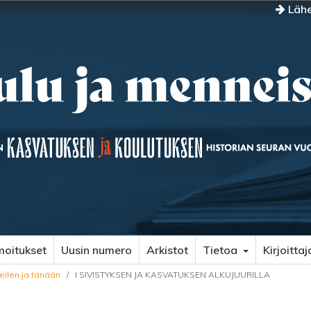
Lähe
moitukset
Uusin numero
Arkistot
Tietoa
Kirjoittaj
 eilen ja tänään
/
I SIVISTYKSEN JA KASVATUKSEN ALKUJUURILLA