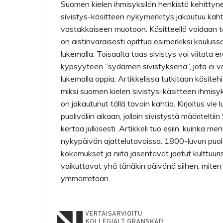
Suomen kielen ihmisyksilön henkistä kehittyn
sivistys-käsitteen nykymerkitys jakautuu kaht
vastakkaiseen muotoon. Käsitteellä voidaan ta
on aistinvaraisesti opittua esimerkiksi koulussa 
lukemalla. Toisaalta taas sivistys voi viitata 
kypsyyteen ”sydämen sivistyksenä”, jota ei voi
lukemalla oppia. Artikkelissa tutkitaan käsitehist
miksi suomen kielen sivistys-käsitteen ihmisy
on jakautunut tällä tavoin kahtia. Kirjoitus vie
puoliväliin aikaan, jolloin sivistystä määritel
kertaa julkisesti. Artikkeli tuo esiin, kuinka m
nykypäivän ajattelutavoissa. 1800-luvun puoli
kokemukset ja niitä jäsentävät jaetut kulttuur
vaikuttavat yhä tänäkin päivänä siihen, miten 
ymmärretään.