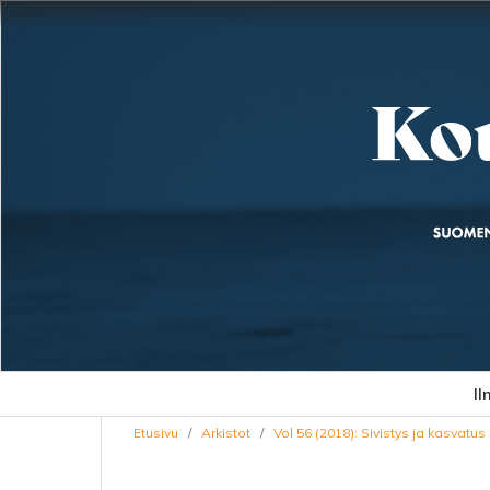
Il
Etusivu
/
Arkistot
/
Vol 56 (2018): Sivistys ja kasvatus