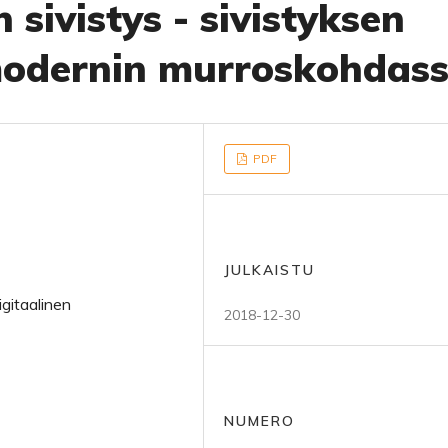
 sivistys - sivistyksen
 modernin murroskohdas
PDF
JULKAISTU
igitaalinen
2018-12-30
NUMERO