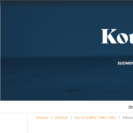
Il
Etusivu
/
Arkistot
/
Vol 15 (1963): 1962-1963
/
Alkus