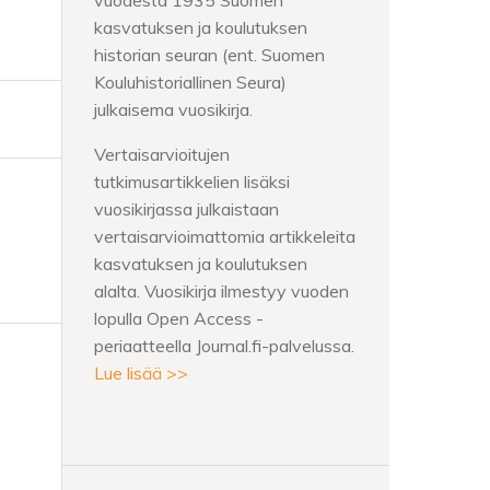
vuodesta 1935 Suomen
kasvatuksen ja koulutuksen
historian seuran (ent. Suomen
Kouluhistoriallinen Seura)
julkaisema vuosikirja.
Vertaisarvioitujen
tutkimusartikkelien lisäksi
vuosikirjassa julkaistaan
vertaisarvioimattomia artikkeleita
kasvatuksen ja koulutuksen
alalta. Vuosikirja ilmestyy vuoden
lopulla Open Access -
periaatteella Journal.fi-palvelussa.
Lue lisää >>