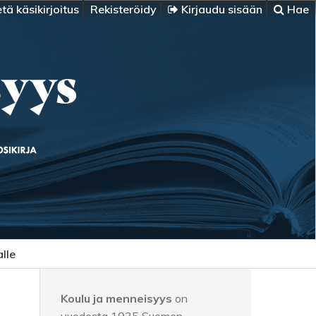
tä käsikirjoitus
Rekisteröidy
Kirjaudu sisään
Hae
alle
Koulu ja menneisyys
on