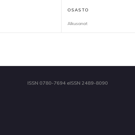
OSASTO
Alkusanat
ISSN 0780-7694 eISSN 2489-8090