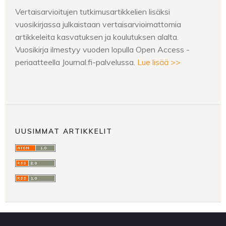
Vertaisarvioitujen tutkimusartikkelien lisäksi
vuosikirjassa julkaistaan vertaisarvioimattomia
artikkeleita kasvatuksen ja koulutuksen alalta.
Vuosikirja ilmestyy vuoden lopulla Open Access -
periaatteella Journal.fi-palvelussa.
Lue lisää >>
UUSIMMAT ARTIKKELIT