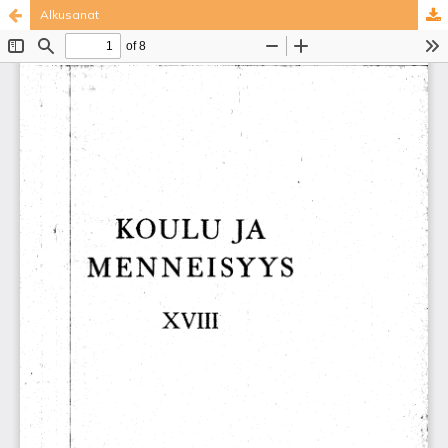
Alkusanat
Palvelua ylläpitää
Tieteellisten seurain valtuuskunta
.