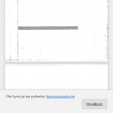
Ole hyvä ja lue palvelun
tietosuojaseloste
Hyväksyn