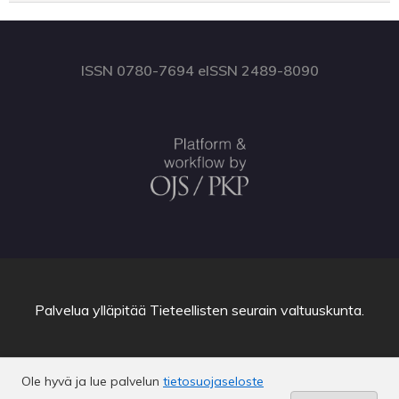
ISSN 0780-7694 eISSN 2489-8090
Palvelua ylläpitää
Tieteellisten seurain valtuuskunta
.
Ole hyvä ja lue palvelun
tietosuojaseloste