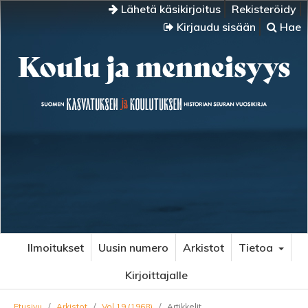
Lähetä käsikirjoitus
Rekisteröidy
Kirjaudu sisään
Hae
Ilmoitukset
Uusin numero
Arkistot
Tietoa
Kirjoittajalle
Etusivu
/
Arkistot
/
Vol 19 (1968)
/
Artikkelit