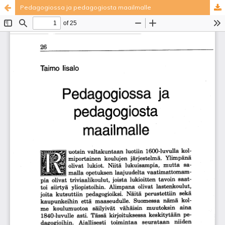
Pedagogiossa ja pedagogiosta maailmalle
Palvelua ylläpitää
Tieteellisten seurain valtuuskunta
.