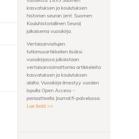
vuodesta 1935 Suomen
kasvatuksen ja koulutuksen
historian seuran (ent. Suomen
Kouluhistoriallinen Seura)
julkaisema vuosikirja.
Vertaisarvioitujen
tutkimusartikkelien lisäksi
vuosikirjassa julkaistaan
vertaisarvioimattomia artikkeleita
kasvatuksen ja koulutuksen
alalta. Vuosikirja ilmestyy vuoden
lopulla Open Access -
periaatteella Journal.fi-palvelussa.
Lue lisää >>