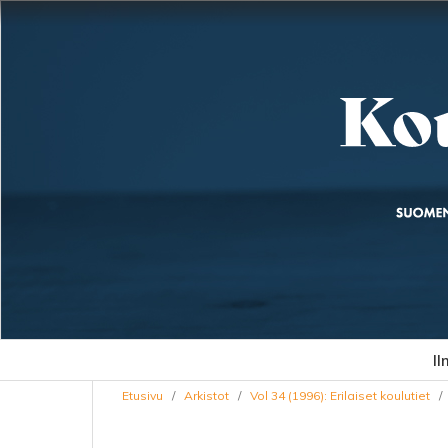
Il
Etusivu
/
Arkistot
/
Vol 34 (1996): Erilaiset koulutiet
/