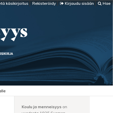
tä käsikirjoitus
Rekisteröidy
Kirjaudu sisään
Hae
alle
Koulu ja menneisyys
on