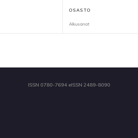
OSASTO
Alkusanat
ISSN 0780-7694 eISSN 2489-8090