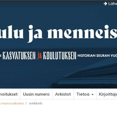
Lähe
moitukset
Uusin numero
Arkistot
Tietoa
Kirjoittaj
us murrosaikoina
/
Artikkelit