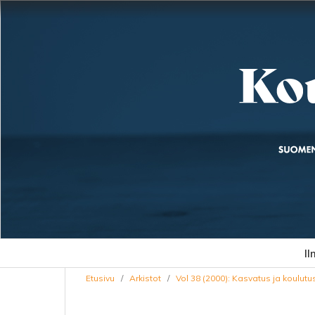
Il
Etusivu
/
Arkistot
/
Vol 38 (2000): Kasvatus ja koulut