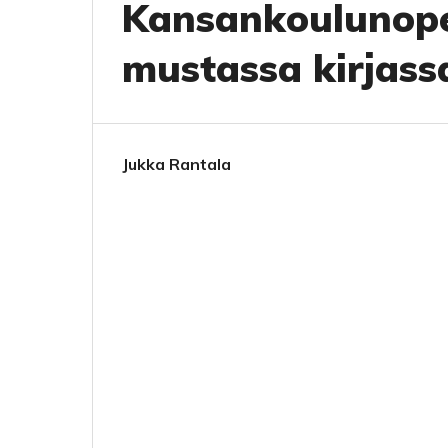
Kansankoulunopet
mustassa kirjass
Jukka Rantala