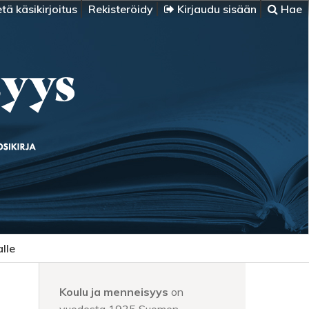
tä käsikirjoitus
Rekisteröidy
Kirjaudu sisään
Hae
alle
Koulu ja menneisyys
on