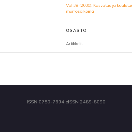
Vol 38 (2000): Kasvatus ja koulutu
murrosaikoina
OSASTO
Artikkelit
ISSN 0780-7694 eISSN 2489-8090