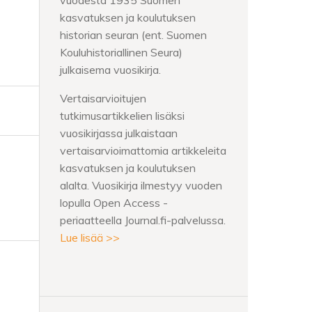
vuodesta 1935 Suomen
kasvatuksen ja koulutuksen
historian seuran (ent. Suomen
Kouluhistoriallinen Seura)
julkaisema vuosikirja.
Vertaisarvioitujen
tutkimusartikkelien lisäksi
vuosikirjassa julkaistaan
vertaisarvioimattomia artikkeleita
kasvatuksen ja koulutuksen
alalta. Vuosikirja ilmestyy vuoden
lopulla Open Access -
periaatteella Journal.fi-palvelussa.
Lue lisää >>