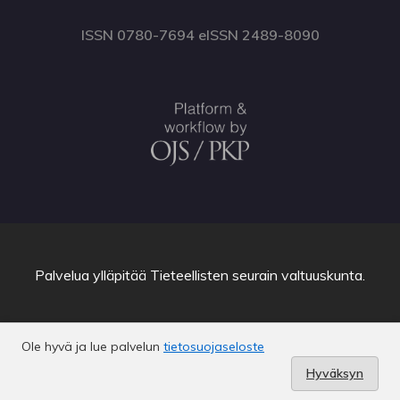
ISSN 0780-7694 eISSN 2489-8090
Palvelua ylläpitää
Tieteellisten seurain valtuuskunta
.
Ole hyvä ja lue palvelun
tietosuojaseloste
Hyväksyn