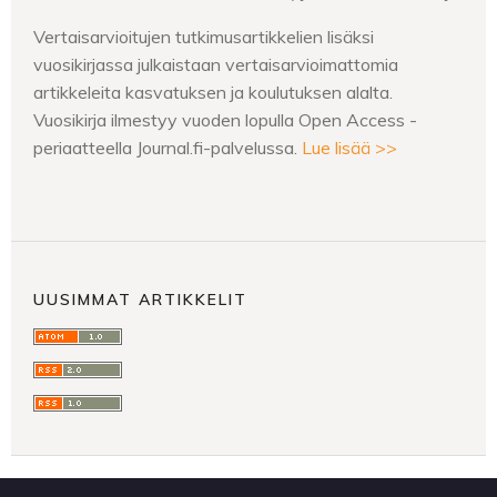
Vertaisarvioitujen tutkimusartikkelien lisäksi
vuosikirjassa julkaistaan vertaisarvioimattomia
artikkeleita kasvatuksen ja koulutuksen alalta.
Vuosikirja ilmestyy vuoden lopulla Open Access -
periaatteella Journal.fi-palvelussa.
Lue lisää >>
UUSIMMAT ARTIKKELIT