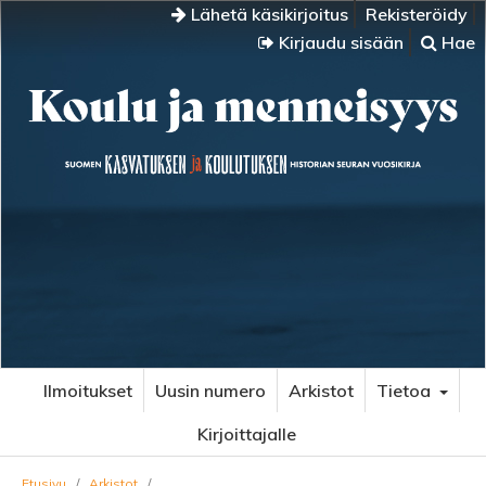
Lähetä käsikirjoitus
Rekisteröidy
Kirjaudu sisään
Hae
Ilmoitukset
Uusin numero
Arkistot
Tietoa
Kirjoittajalle
Etusivu
/
Arkistot
/