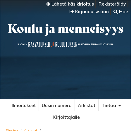
Lähetä käsikirjoitus
Rekisteröidy
Kirjaudu sisään
Hae
Ilmoitukset
Uusin numero
Arkistot
Tietoa
Kirjoittajalle
Etusivu
/
Arkistot
/