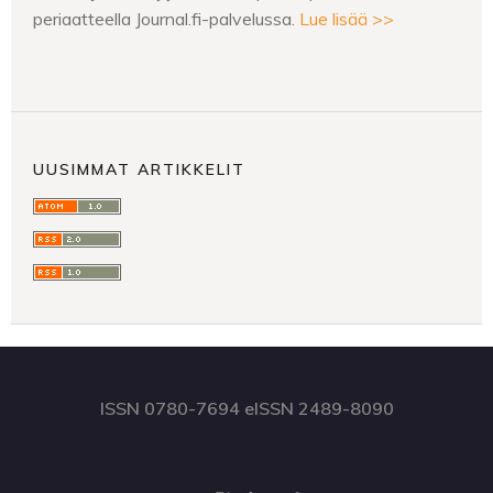
periaatteella Journal.fi-palvelussa.
Lue lisää >>
UUSIMMAT ARTIKKELIT
ISSN 0780-7694 eISSN 2489-8090