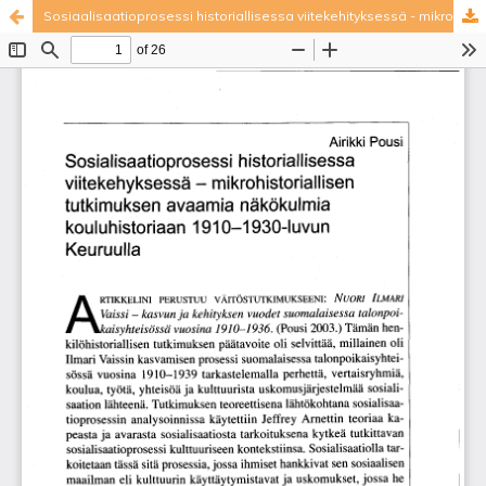
Sosiaalisaatioprosessi historiallisessa viitekehityksessä - mikrohistoriallisen tutkimuksen avaamia näkökulmia kouluhistoriaan 1910-1930-luvun Keuruulla
Palvelua ylläpitää
Tieteellisten seurain valtuuskunta
.