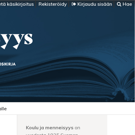
tä käsikirjoitus
Rekisteröidy
Kirjaudu sisään
Hae
alle
Koulu ja menneisyys
on