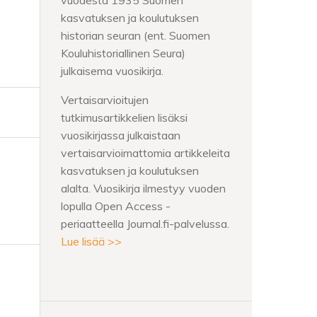
vuodesta 1935 Suomen
kasvatuksen ja koulutuksen
historian seuran (ent. Suomen
Kouluhistoriallinen Seura)
julkaisema vuosikirja.
Vertaisarvioitujen
tutkimusartikkelien lisäksi
vuosikirjassa julkaistaan
vertaisarvioimattomia artikkeleita
kasvatuksen ja koulutuksen
alalta. Vuosikirja ilmestyy vuoden
lopulla Open Access -
periaatteella Journal.fi-palvelussa.
Lue lisää >>