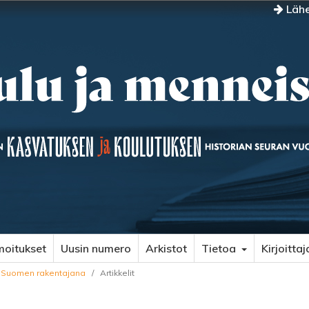
Lähe
moitukset
Uusin numero
Arkistot
Tietoa
Kirjoittaj
en Suomen rakentajana
/
Artikkelit