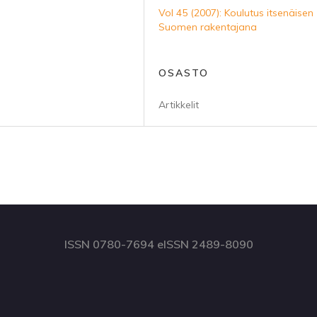
Vol 45 (2007): Koulutus itsenäisen
Suomen rakentajana
OSASTO
Artikkelit
ISSN 0780-7694 eISSN 2489-8090