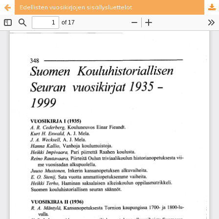
Edellisten vuosikirjojen sisällysluettelot
Palvelua ylläpitää
Tieteellisten seurain valtuuskunta
.