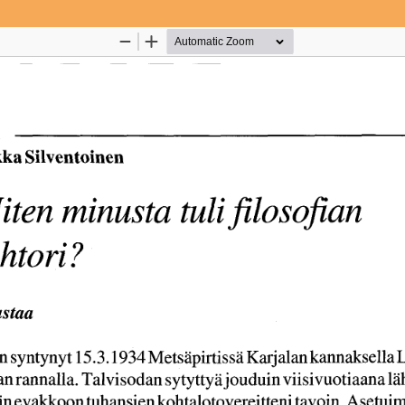
Palvelua ylläpitää
Tieteellisten seurain valtuuskun