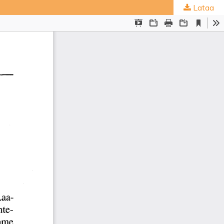
Lataa
ta
.